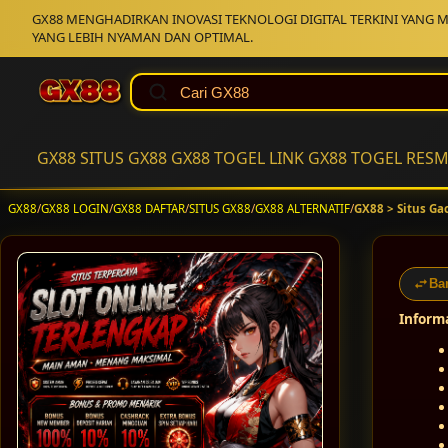
GX88 MENGHADIRKAN INOVASI TEKNOLOGI DIGITAL TERKINI YANG
YANG LEBIH NYAMAN DAN OPTIMAL.
GX88
SITUS GX88
GX88 TOGEL
LINK GX88
TOGEL RESM
GX88
/
GX88 LOGIN
/
GX88 DAFTAR
/
SITUS GX88
/
GX88 ALTERNATIF
/
GX88 > Situs G
Ba
Inform