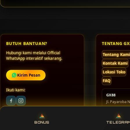
BUTUH BANTUAN?
TENTANG GX
Hubungi kami melalui Official
Tentang Kami
WhatsApp interaktif sekarang.
Kontak Kami
Lokasi Toko
Kirim Pesan
FAQ
Ikuti kami:
GX88
Jl. Payaroba 
Sumatera Bar
BONUS
TELEGRA