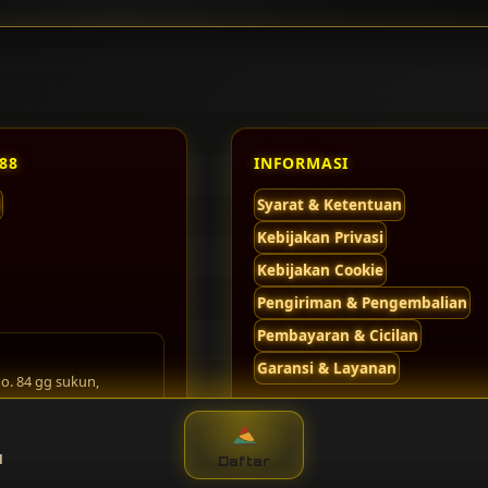
88
INFORMASI
Syarat & Ketentuan
Kebijakan Privasi
Kebijakan Cookie
Pengiriman & Pengembalian
Pembayaran & Cicilan
Garansi & Layanan
No. 84 gg sukun,
at 25365
M
Daftar