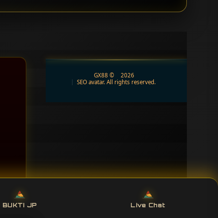
GX88 ©
2026
SEO avatar. All rights reserved.
BUKTI JP
Live Chat