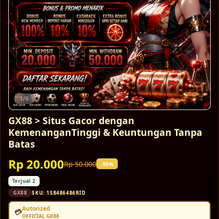
1/6
GX88 > Situs Gacor dengan
KemenanganTinggi & Keuntungan Tanpa
Batas
Rp 20.000
Rp 50.000
-95%
Terjual 2
GX88
SKU:
1S8486486RID
Autorized
💳
OFFICIAL GX88