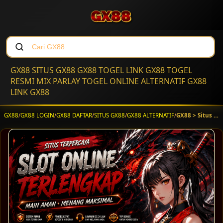
GX88
SITUS GX88
GX88 TOGEL
LINK GX88
TOGEL
RESMI
MIX PARLAY
TOGEL ONLINE
ALTERNATIF GX88
LINK GX88
GX88
/
GX88 LOGIN
/
GX88 DAFTAR
/
SITUS GX88
/
GX88 ALTERNATIF
/
GX88 > Situs Gacor dengan KemenanganTinggi & Keuntungan Tanpa Batas