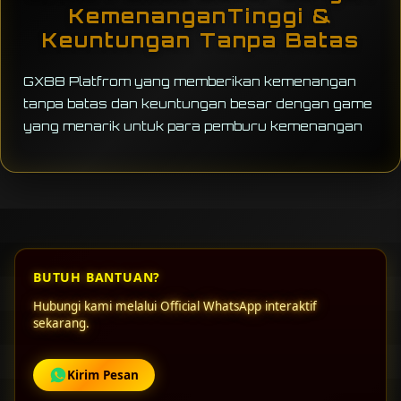
KemenanganTinggi &
Keuntungan Tanpa Batas
GX88 Platfrom yang memberikan kemenangan
tanpa batas dan keuntungan besar dengan game
yang menarik untuk para pemburu kemenangan
BUTUH BANTUAN?
Hubungi kami melalui Official WhatsApp interaktif
sekarang.
Kirim Pesan