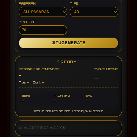
PASARAN
TIPE
MIN CONF
JITU
GENERATE
” READY ”
PASARAN REKOMENDASI
ANGKA UTAMA
-
-
-
-
Tipe:
Conf:
BBFS
ANGKA IKUT
SHIO
-
-
-
Tips: Ini simulasi hiburan. Tetap bijak & disiplin.
3 Alternatif Angka