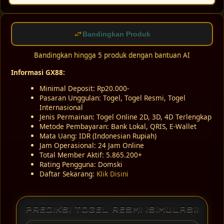
Bandingkan Produk
Bandingkan hingga 5 produk dengan bantuan AI
Informasi GX88:
Minimal Deposit: Rp20.000-
Pasaran Unggulan: Togel, Togel Resmi, Togel
Internasional
Jenis Permainan: Togel Online 2D, 3D, 4D Terlengkap
Metode Pembayaran: Bank Lokal, QRIS, E-Wallet
Mata Uang: IDR (Indonesian Rupiah)
Jam Operasional: 24 Jam Online
Total Member Aktif: 5.865.200+
Rating Pengguna: Domski
Daftar Sekarang:
Klik Disini
PREDIKSI TOGEL RESMI (SIMULASI)