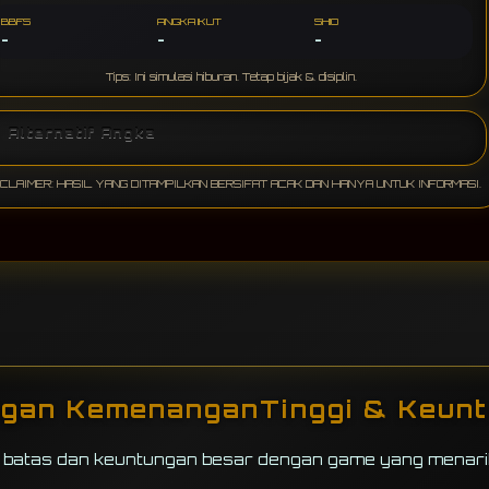
BBFS
ANGKA IKUT
SHIO
-
-
-
Tips: Ini simulasi hiburan. Tetap bijak & disiplin.
 Alternatif Angka
SCLAIMER: HASIL YANG DITAMPILKAN BERSIFAT ACAK DAN HANYA UNTUK INFORMASI.
ngan KemenanganTinggi & Keun
batas dan keuntungan besar dengan game yang menar