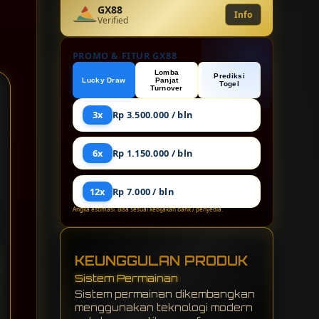
GX88
Info
Verified
PROMO & FITUR GX88
Lomba
Prediksi
Lucky Draw
Panjat
Togel
Turnover
3x
Rp 3.500.000 / bln
6x
Rp 1.150.000 / bln
12x
Rp 7.000 / bln
Angka estimasi. Bisa sesuai kebijakan bank / penyedia.
KEUNGGULAN PRODUK
Sistem Permainan
Sistem permainan dikembangkan
menggunakan teknologi modern