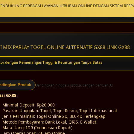
 MENDUKUNG BERBAGAI LAYANAN HIBURAN ONLINE DENGAN SISTEM RES
I
MIX PARLAY
TOGEL ONLINE
ALTERNATIF GX88
LINK GX88
acor dengan KemenanganTinggi & Keuntungan Tanpa Batas
ndingkan Produk
Bandingkan hingga 5 produk dengan bantuan AI
asi GX88:
Minimal Deposit: Rp20.000-
Pasaran Unggulan: Togel, Togel Resmi, Togel Internasional
Jenis Permainan: Togel Online 2D, 3D, 4D Terlengkap
Metode Pembayaran: Bank Lokal, QRIS, E-Wallet
Mata Uang: IDR (Indonesian Rupiah)
Jam Operasional: 24 Jam Online