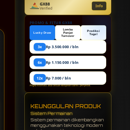
GX88
Info
Verified
PROMO & FITUR GX88
Lomba
Prediksi
Lucky Draw
Panjat
Togel
Turnover
3x
Rp 3.500.000 / bln
6x
Rp 1.150.000 / bln
12x
Rp 7.000 / bln
Angka estimasi. Bisa sesuai kebijakan bank / penyedia.
KEUNGGULAN PRODUK
Sistem Permainan
Sistem permainan dikembangkan
menggunakan teknologi modern