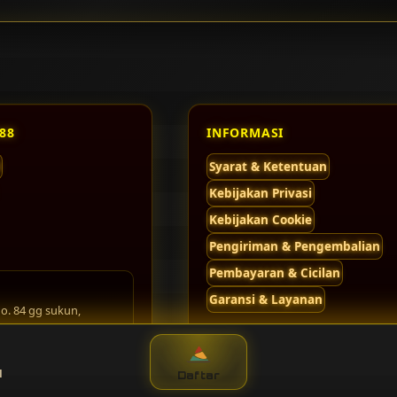
88
INFORMASI
Syarat & Ketentuan
Kebijakan Privasi
Kebijakan Cookie
Pengiriman & Pengembalian
Pembayaran & Cicilan
Garansi & Layanan
No. 84 gg sukun,
at 25365
M
Daftar