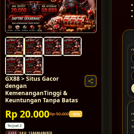
P
M
GX88 > Situs Gacor
dengan
KemenanganTinggi &
Keuntungan Tanpa Batas
Rp 20.000
Rp 50.000
-95%
P
-
Terjual 2
Ti
GX88
SKU:
1S8486486RID