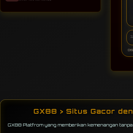
3
DI
GX88 > Situs Gacor de
GX88 Platfrom yang memberikan kemenangan tanpa 