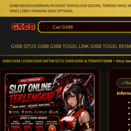
GX88 MENGHADIRKAN INOVASI TEKNOLOGI DIGITAL TERKINI YANG
YANG LEBIH NYAMAN DAN OPTIMAL.
GX88
SITUS GX88
GX88 TOGEL
LINK GX88
TOGEL RESM
GX88
/
GX88 LOGIN
/
GX88 DAFTAR
/
SITUS GX88
/
GX88 ALTERNATIF
/
GX88 > Situs G
Ba
Inform