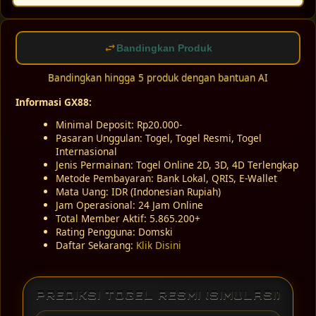
Bandingkan Produk
Bandingkan hingga 5 produk dengan bantuan AI
Informasi GX88:
Minimal Deposit: Rp20.000-
Pasaran Unggulan: Togel, Togel Resmi, Togel
Internasional
Jenis Permainan: Togel Online 2D, 3D, 4D Terlengkap
Metode Pembayaran: Bank Lokal, QRIS, E-Wallet
Mata Uang: IDR (Indonesian Rupiah)
Jam Operasional: 24 Jam Online
Total Member Aktif: 5.865.200+
Rating Pengguna: Domski
Daftar Sekarang:
Klik Disini
PREDIKSI TOGEL RESMI (SIMULASI)