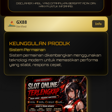
DISCLAIMER: HASIL YANG DITAMPILKAN BERSIFAT ACAK DAN
HANYA UNTUK INFORMASI.
GX88
Info
Verified
KEUNGGULAN PRODUK
Sistem Permainan
Sistem permainan dikembangkan menggunakan
teknologi modern untuk memastikan performa
yang stabil, respons cepat,