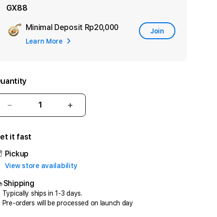
GX88
Minimal Deposit
Rp20,000
Add
Join
Learn More
Apple
Care
uantity
Decrease
Increase
quantity
quantity
for
for
et it fast
GX88
GX88
'
'
Pickup
Provider
Provider
View store availability
Situs
Situs
Daftar
Daftar
Shipping
Login
Login
Typically ships in 1-3 days.
Resmi
Resmi
Pre-orders will be processed on launch day
Slot88
Slot88