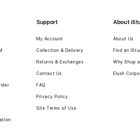
Support
About iSt
My Account
About Us
IM
Collection & Delivery
Find an iSt
Returns & Exchanges
Why Shop at
Contact Us
Elush Corpo
vider
FAQ
Privacy Policy
Site Terms of Use
ation