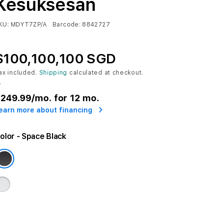
Kesuksesan
KU:
MDYT7ZP/A
Barcode:
8842727
$100,100,100 SGD
ax included.
Shipping
calculated at checkout.
r
249.99
/mo. for 12 mo.
earn more about financing
olor
- Space Black