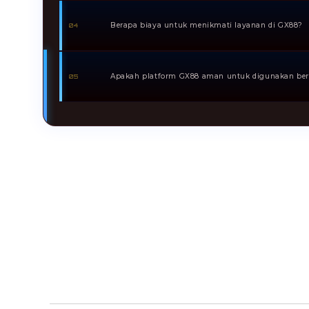
Anda dapat mengakses platform resmi melalui URL ht
wholesale-pack-1kg/.
Berapa biaya untuk menikmati layanan di GX88?
04
Layanan akses premium di GX88 tersedia dengan pena
Apakah platform GX88 aman untuk digunakan be
05
Ya, GX88 mengutamakan sistem yang stabil, perlindun
mendukung pengalaman bermain lebih nyaman.