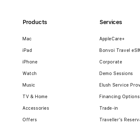
Products
Services
Mac
AppleCare+
iPad
Bonvoi Travel eS
iPhone
Corporate
Watch
Demo Sessions
Music
Elush Service Pro
TV & Home
Financing Options
Accessories
Trade-in
Offers
Traveller’s Reserv