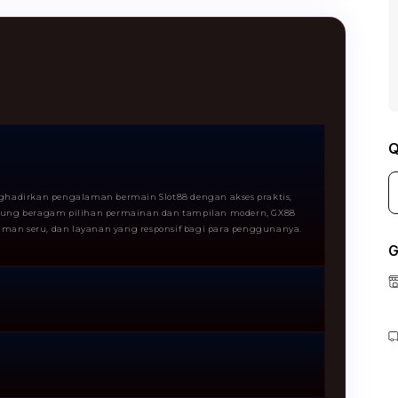
Q
hadirkan pengalaman bermain Slot88 dengan akses praktis,
dukung beragam pilihan permainan dan tampilan modern, GX88
n seru, dan layanan yang responsif bagi para penggunanya.
G
rbagai provider populer dengan akses mudah, tampilan praktis,
 interaktif.