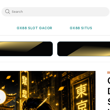
GX88 SLOT GACOR
GX88 SITUS
B