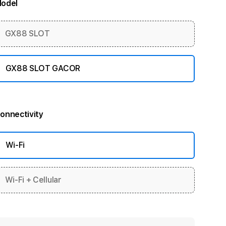
odel
More information
GX88 SLOT
GX88 SLOT GACOR
onnectivity
More information
Wi-Fi
Wi-Fi + Cellular