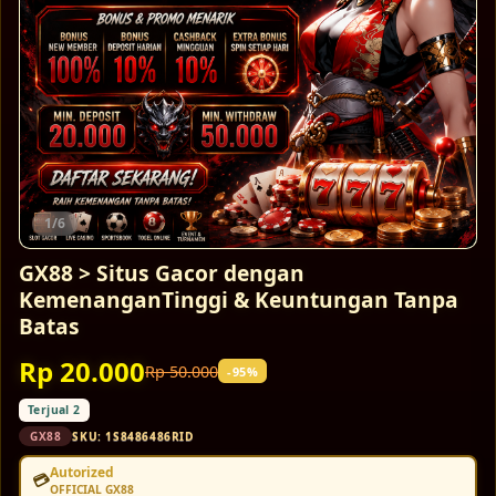
1/6
GX88 > Situs Gacor dengan
KemenanganTinggi & Keuntungan Tanpa
Batas
Rp 20.000
Rp 50.000
-95%
Terjual 2
GX88
SKU:
1S8486486RID
Autorized
💳
OFFICIAL GX88