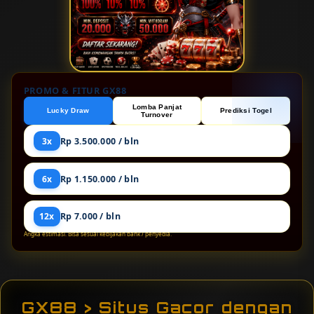
PROMO & FITUR GX88
Lomba Panjat
Lucky Draw
Prediksi Togel
Turnover
3x
Rp 3.500.000 / bln
6x
Rp 1.150.000 / bln
12x
Rp 7.000 / bln
Angka estimasi. Bisa sesuai kebijakan bank / penyedia.
GX88 > Situs Gacor dengan