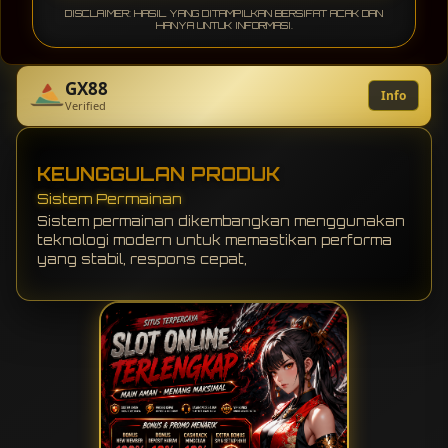
DISCLAIMER: HASIL YANG DITAMPILKAN BERSIFAT ACAK DAN
HANYA UNTUK INFORMASI.
GX88
Info
Verified
KEUNGGULAN PRODUK
Sistem Permainan
Sistem permainan dikembangkan menggunakan
teknologi modern untuk memastikan performa
yang stabil, respons cepat,