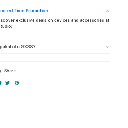
Menjadi
Menjadi
Kunci
Kunci
imited Time Promotion
Kesuksesan
Kesuksesan
iscover exclusive deals on devices and accessories at
Studio!
pakah itu GX88?
Share