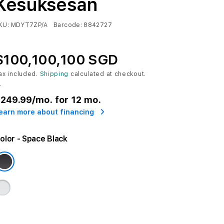
Kesuksesan
KU:
MDYT7ZP/A
Barcode:
8842727
$100,100,100 SGD
ax included.
Shipping
calculated at checkout.
r
249.99
/mo. for 12 mo.
earn more about financing
olor
- Space Black