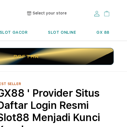
Select your store
Log in
Cart
SLOT GACOR
SLOT ONLINE
GX 88
DAFTAR
EST SELLER
GX88 ' Provider Situs
Daftar Login Resmi
Slot88 Menjadi Kunci