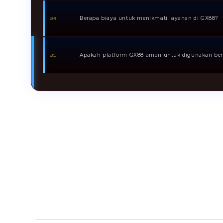
Anda dapat mengakses platform resmi melalui URL ht
wholesale-pack-1kg/.
Berapa biaya untuk menikmati layanan di GX88?
04
Layanan akses premium di GX88 tersedia dengan pena
Apakah platform GX88 aman untuk digunakan be
05
Ya, GX88 mengutamakan sistem yang stabil, perlindun
mendukung pengalaman bermain lebih nyaman.