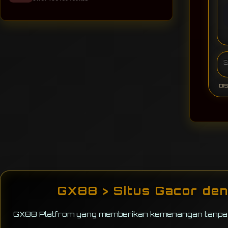
3
DI
GX88 > Situs Gacor de
GX88 Platfrom yang memberikan kemenangan tanpa 