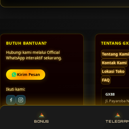
BUTUH BANTUAN?
TENTANG GX
Hubungi kami melalui Official
Tentang Kami
WhatsApp interaktif sekarang.
Kontak Kami
Lokasi Toko
Kirim Pesan
FAQ
Ikuti kami:
GX88
Jl. Payaroba 
Sumatera Bar
BONUS
TELEGRA