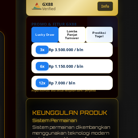
GX88
Info
Verified
PROMO & FITUR GX88
Lomba
Prediksi
Lucky Draw
Panjat
Togel
Turnover
3x
Rp 3.500.000 / bln
6x
Rp 1.150.000 / bln
12x
Rp 7.000 / bln
Angka estimasi. Bisa sesuai kebijakan bank / penyedia.
KEUNGGULAN PRODUK
Sistem Permainan
Sistem permainan dikembangkan
menggunakan teknologi modern