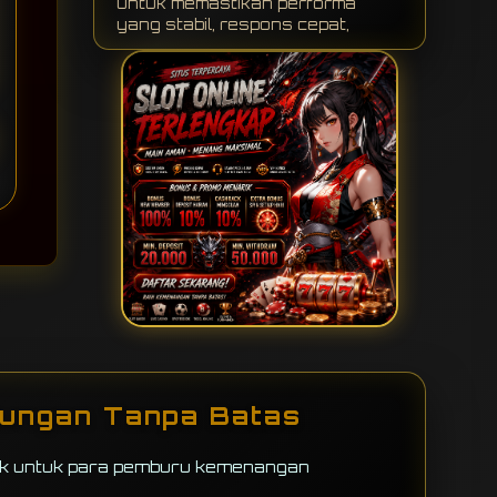
untuk memastikan performa
yang stabil, respons cepat,
tungan Tanpa Batas
ik untuk para pemburu kemenangan