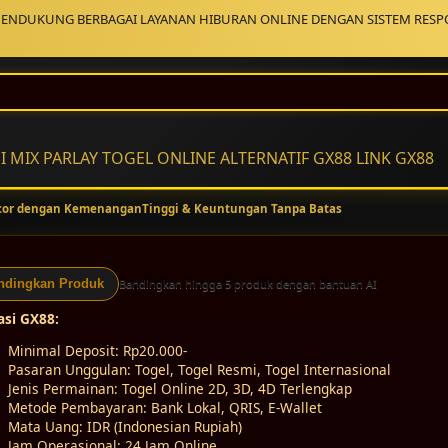
 MENDUKUNG BERBAGAI LAYANAN HIBURAN ONLINE DENGAN SISTEM RES
I
MIX PARLAY
TOGEL ONLINE
ALTERNATIF GX88
LINK GX88
acor dengan KemenanganTinggi & Keuntungan Tanpa Batas
ndingkan Produk
Bandingkan hingga 5 produk dengan bantuan AI
asi GX88:
Minimal Deposit: Rp20.000-
Pasaran Unggulan: Togel, Togel Resmi, Togel Internasional
Jenis Permainan: Togel Online 2D, 3D, 4D Terlengkap
Metode Pembayaran: Bank Lokal, QRIS, E-Wallet
Mata Uang: IDR (Indonesian Rupiah)
Jam Operasional: 24 Jam Online