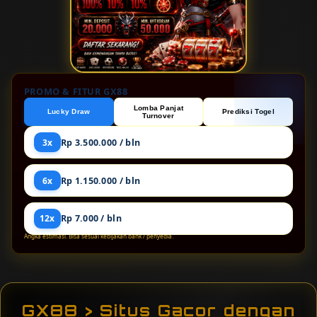
PROMO & FITUR GX88
Lomba Panjat
Lucky Draw
Prediksi Togel
Turnover
3x
Rp 3.500.000 / bln
6x
Rp 1.150.000 / bln
12x
Rp 7.000 / bln
Angka estimasi. Bisa sesuai kebijakan bank / penyedia.
GX88 > Situs Gacor dengan