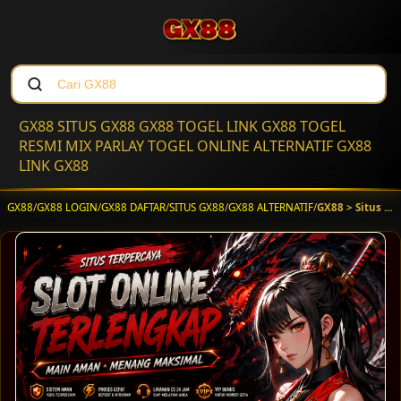
GX88
SITUS GX88
GX88 TOGEL
LINK GX88
TOGEL
RESMI
MIX PARLAY
TOGEL ONLINE
ALTERNATIF GX88
LINK GX88
GX88
/
GX88 LOGIN
/
GX88 DAFTAR
/
SITUS GX88
/
GX88 ALTERNATIF
/
GX88 > Situs Gacor dengan KemenanganTinggi & Keuntungan Tanpa Batas