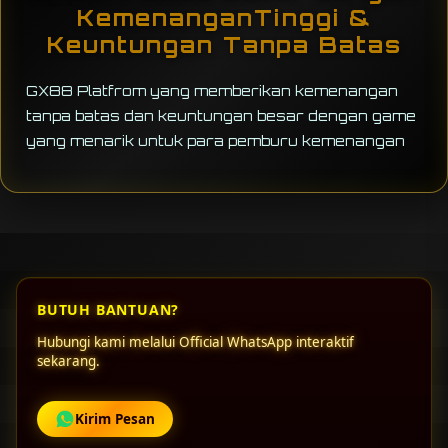
KemenanganTinggi &
Keuntungan Tanpa Batas
GX88 Platfrom yang memberikan kemenangan
tanpa batas dan keuntungan besar dengan game
yang menarik untuk para pemburu kemenangan
BUTUH BANTUAN?
Hubungi kami melalui Official WhatsApp interaktif
sekarang.
Kirim Pesan