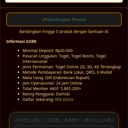
Bandingkan Produk
Bandingkan hingga 5 produk dengan bantuan AI
Informasi GX88:
Minimal Deposit: Rp20.000-
Pasaran Unggulan: Togel, Togel Resmi, Togel
Internasional
Jenis Permainan: Togel Online 2D, 3D, 4D Terlengkap
Metode Pembayaran: Bank Lokal, QRIS, E-Wallet
Mata Uang: IDR (Indonesian Rupiah)
Jam Operasional: 24 Jam Online
Total Member Aktif: 5.865.200+
Rating Pengguna: Domski
Daftar Sekarang:
Klik Disini
PREDIKSI TOGEL RESMI (SIMULASI)