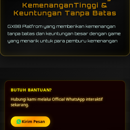
KemenanganTinggi &
Keuntungan Tanpa Batas
GX88 Platfrom yang memberikan kemenangan
tanpa batas dan keuntungan besar dengan game
yang menarik untuk para pemburu kemenangan
BUTUH BANTUAN?
Hubungi kami melalui Official WhatsApp interaktif
sekarang.
Kirim Pesan