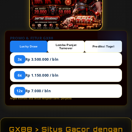
PROMO & FITUR GX88
Lomba Panjat
Lucky Draw
Prediksi Togel
Turnover
3x
Rp 3.500.000 / bln
6x
Rp 1.150.000 / bln
12x
Rp 7.000 / bln
Angka estimasi. Bisa sesuai kebijakan bank / penyedia.
GX88 > Situs Gacor dengan