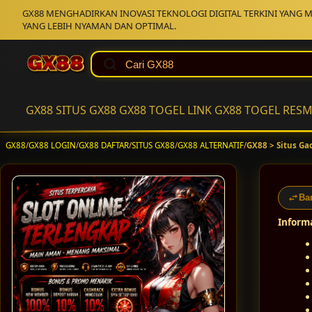
GX88 MENGHADIRKAN INOVASI TEKNOLOGI DIGITAL TERKINI YANG
YANG LEBIH NYAMAN DAN OPTIMAL.
GX88
SITUS GX88
GX88 TOGEL
LINK GX88
TOGEL RESM
GX88
/
GX88 LOGIN
/
GX88 DAFTAR
/
SITUS GX88
/
GX88 ALTERNATIF
/
GX88 > Situs G
Ba
Inform