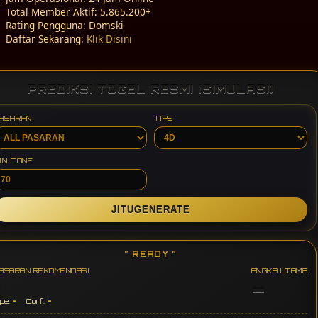
Total Member Aktif: 5.865.200+
Rating Pengguna: Domski
Daftar Sekarang:
Klik Disini
PREDIKSI TOGEL RESMI (SIMULASI)
ASARAN
TIPE
IN CONF
JITU
GENERATE
” READY ”
ASARAN REKOMENDASI
ANGKA UTAMA
-
-
-
pe:
Conf: