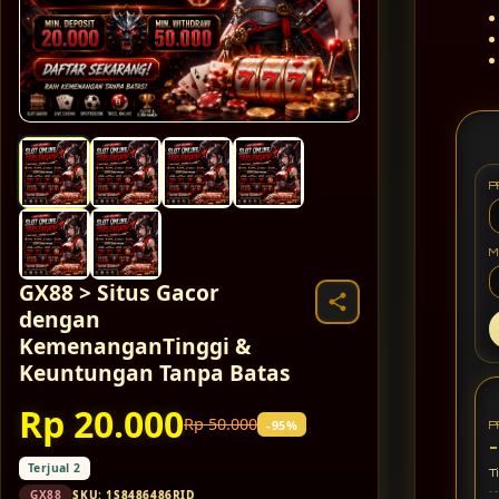
P
M
GX88 > Situs Gacor
dengan
KemenanganTinggi &
Keuntungan Tanpa Batas
Rp 20.000
Rp 50.000
-95%
P
-
Terjual 2
Ti
GX88
SKU:
1S8486486RID