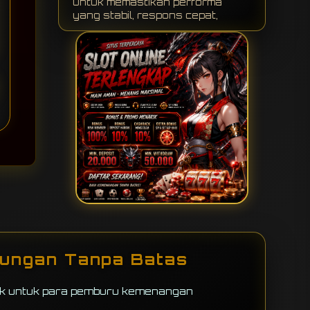
untuk memastikan performa
yang stabil, respons cepat,
tungan Tanpa Batas
ik untuk para pemburu kemenangan