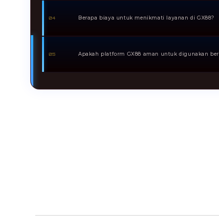
Anda dapat mengakses platform resmi melalui URL ht
wholesale-pack-1kg/.
Berapa biaya untuk menikmati layanan di GX88?
04
Layanan akses premium di GX88 tersedia dengan pena
Apakah platform GX88 aman untuk digunakan be
05
Ya, GX88 mengutamakan sistem yang stabil, perlindun
mendukung pengalaman bermain lebih nyaman.