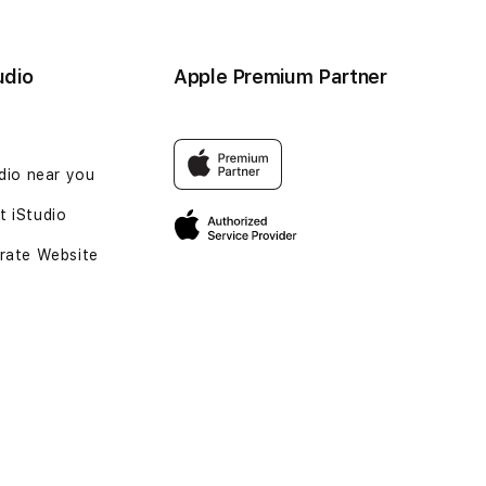
udio
Apple Premium Partner
udio near you
 iStudio
rate Website