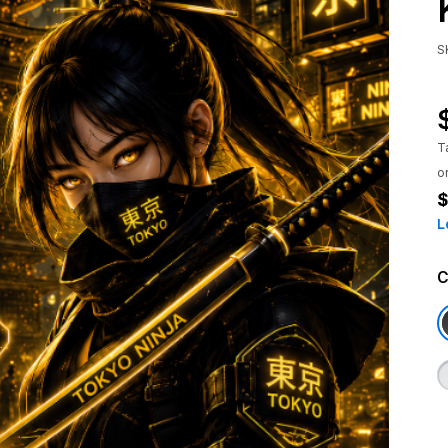
S
T
o
$
L
C