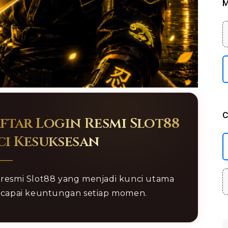
M
C
aftar Login Resmi Slot88
ci Kesuksesan
n resmi Slot88 yang menjadi kunci utama
ncapai keuntungan setiap momen.