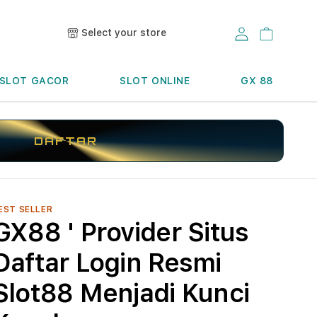
Select your store
Log in
Cart
SLOT GACOR
SLOT ONLINE
GX 88
DAFTAR
EST SELLER
GX88 ' Provider Situs
Daftar Login Resmi
Slot88 Menjadi Kunci