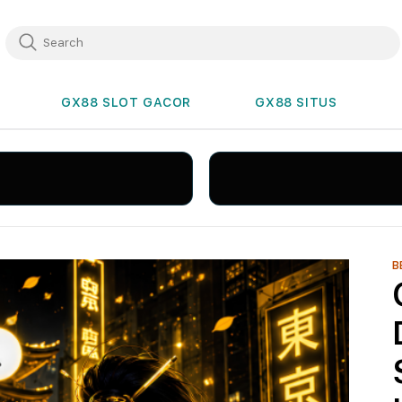
GX88 SLOT GACOR
GX88 SITUS
B