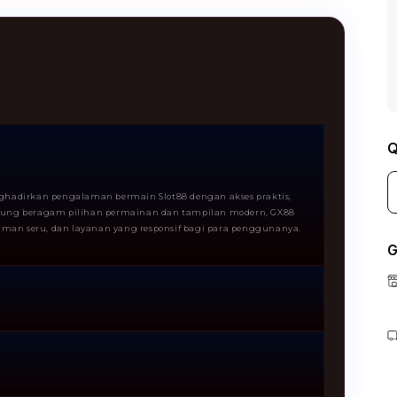
Q
hadirkan pengalaman bermain Slot88 dengan akses praktis,
dukung beragam pilihan permainan dan tampilan modern, GX88
n seru, dan layanan yang responsif bagi para penggunanya.
G
rbagai provider populer dengan akses mudah, tampilan praktis,
 interaktif.