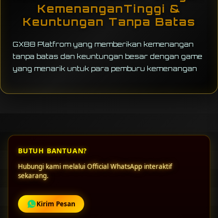
KemenanganTinggi &
Keuntungan Tanpa Batas
GX88 Platfrom yang memberikan kemenangan
tanpa batas dan keuntungan besar dengan game
yang menarik untuk para pemburu kemenangan
BUTUH BANTUAN?
Hubungi kami melalui Official WhatsApp interaktif
sekarang.
Kirim Pesan