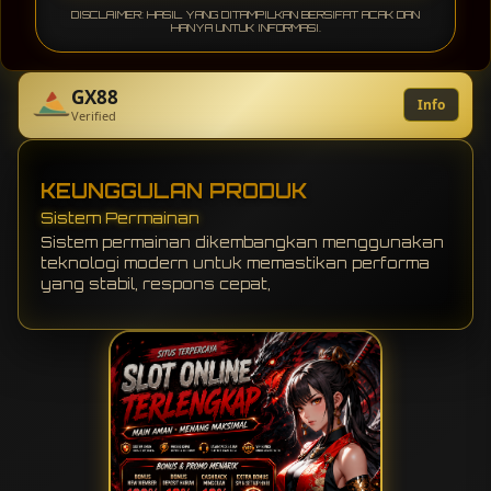
DISCLAIMER: HASIL YANG DITAMPILKAN BERSIFAT ACAK DAN
HANYA UNTUK INFORMASI.
GX88
Info
Verified
KEUNGGULAN PRODUK
Sistem Permainan
Sistem permainan dikembangkan menggunakan
teknologi modern untuk memastikan performa
yang stabil, respons cepat,