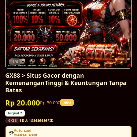
1/6
GX88 > Situs Gacor dengan
KemenanganTinggi & Keuntungan Tanpa
Batas
Rp 20.000
Rp 50.000
-95%
Terjual 2
GX88
SKU:
1S8486486RID
Autorized
💳
OFFICIAL GX88