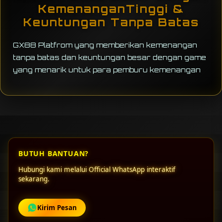
KemenanganTinggi &
Keuntungan Tanpa Batas
GX88 Platfrom yang memberikan kemenangan
tanpa batas dan keuntungan besar dengan game
yang menarik untuk para pemburu kemenangan
BUTUH BANTUAN?
Hubungi kami melalui Official WhatsApp interaktif
sekarang.
Kirim Pesan