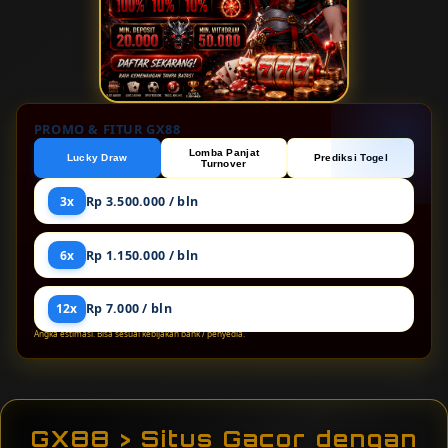
PROMO & FITUR GX88
Lomba Panjat
Lucky Draw
Prediksi Togel
Turnover
3x
Rp 3.500.000 / bln
6x
Rp 1.150.000 / bln
12x
Rp 7.000 / bln
Angka estimasi. Bisa sesuai kebijakan bank / penyedia.
GX88 > Situs Gacor dengan