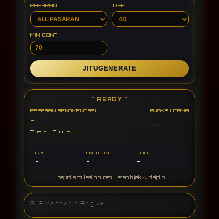
PASARAN
TIPE
MIN CONF
JITU
GENERATE
” READY ”
PASARAN REKOMENDASI
ANGKA UTAMA
-
-
-
-
Tipe:
Conf:
BBFS
ANGKA IKUT
SHIO
-
-
-
Tips: Ini simulasi hiburan. Tetap bijak & disiplin.
3 Alternatif Angka