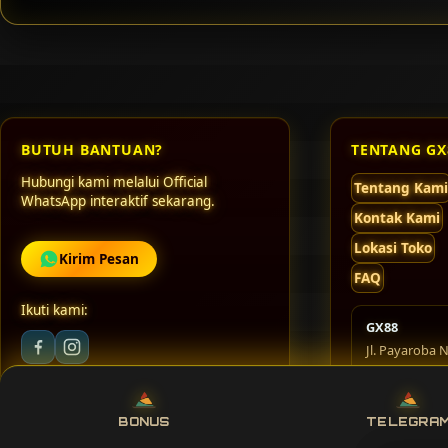
BUTUH BANTUAN?
TENTANG GX
Hubungi kami melalui Official
Tentang Kami
WhatsApp interaktif sekarang.
Kontak Kami
Lokasi Toko
Kirim Pesan
FAQ
Ikuti kami:
GX88
Jl. Payaroba 
Sumatera Bar
BONUS
TELEGRA