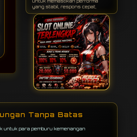
untuk memastikan performa
yang stabil, respons cepat,
tungan Tanpa Batas
ik untuk para pemburu kemenangan