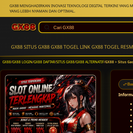
GX88 MENGHADIRKAN INOVASI TEKNOLOGI DIGITAL TERKINI YANG
YANG LEBIH NYAMAN DAN OPTIMAL.
GX88
SITUS GX88
GX88 TOGEL
LINK GX88
TOGEL RESM
GX88
/
GX88 LOGIN
/
GX88 DAFTAR
/
SITUS GX88
/
GX88 ALTERNATIF
/
GX88 > Situs G
Ba
Inform