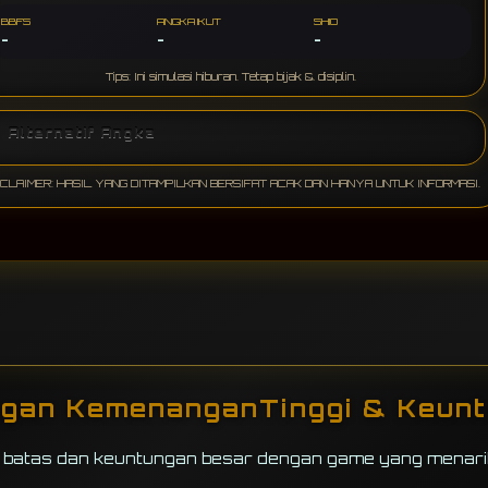
BBFS
ANGKA IKUT
SHIO
-
-
-
Tips: Ini simulasi hiburan. Tetap bijak & disiplin.
 Alternatif Angka
SCLAIMER: HASIL YANG DITAMPILKAN BERSIFAT ACAK DAN HANYA UNTUK INFORMASI.
ngan KemenanganTinggi & Keun
batas dan keuntungan besar dengan game yang menar