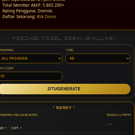
Total Member Aktif: 5.865.200+
Rating Pengguna: Domski
Daftar Sekarang:
Klik Disini
PREDIKSI TOGEL RESMI (SIMULASI)
ASARAN
TIPE
IN CONF
JITU
GENERATE
” READY ”
ASARAN REKOMENDASI
ANGKA UTAMA
-
-
-
pe:
Conf: