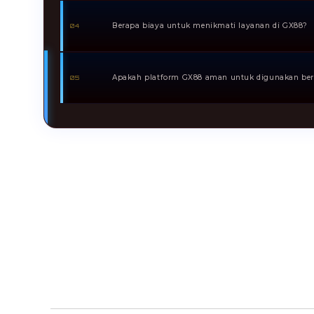
Anda dapat mengakses platform resmi melalui URL ht
wholesale-pack-1kg/.
Berapa biaya untuk menikmati layanan di GX88?
04
Layanan akses premium di GX88 tersedia dengan pena
Apakah platform GX88 aman untuk digunakan be
05
Ya, GX88 mengutamakan sistem yang stabil, perlindun
mendukung pengalaman bermain lebih nyaman.