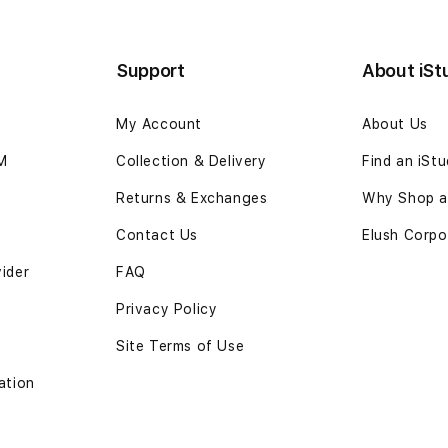
Support
About iSt
My Account
About Us
IM
Collection & Delivery
Find an iSt
Returns & Exchanges
Why Shop at
Contact Us
Elush Corpo
vider
FAQ
Privacy Policy
Site Terms of Use
ation