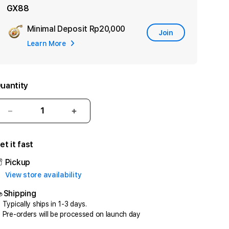
GX88
Minimal Deposit
Rp20,000
Add
Join
Learn More
Apple
Care
uantity
Decrease
Increase
quantity
quantity
for
for
et it fast
GX88
GX88
'
'
Pickup
Provider
Provider
View store availability
Situs
Situs
Daftar
Daftar
Shipping
Login
Login
Typically ships in 1-3 days.
Resmi
Resmi
Pre-orders will be processed on launch day
Slot88
Slot88