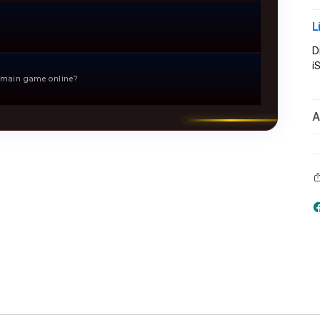
tps://flavourmalabari.com/buy/chips/kerala-banana-chips-
L
D
waran harga terbaik sebesar Rp 20.000.
i
rmain game online?
gan akun, serta proses transaksi yang tertata untuk
A