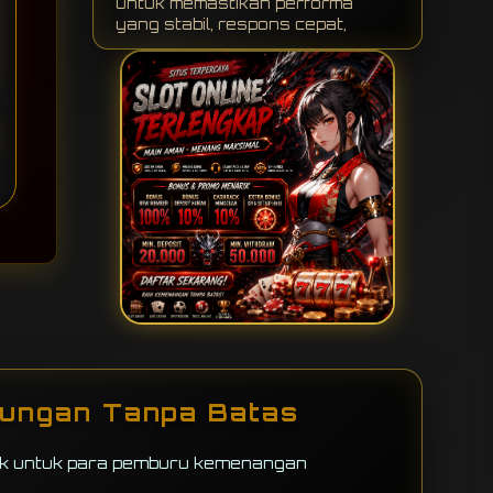
untuk memastikan performa
yang stabil, respons cepat,
tungan Tanpa Batas
ik untuk para pemburu kemenangan