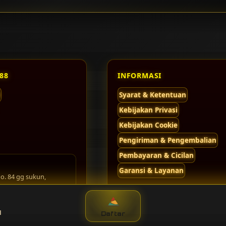
88
INFORMASI
Syarat & Ketentuan
Kebijakan Privasi
Kebijakan Cookie
Pengiriman & Pengembalian
Pembayaran & Cicilan
Garansi & Layanan
No. 84 gg sukun,
at 25365
M
Daftar