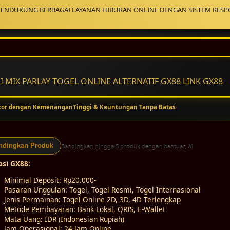
 MENDUKUNG BERBAGAI LAYANAN HIBURAN ONLINE DENGAN SISTEM RES
I
MIX PARLAY
TOGEL ONLINE
ALTERNATIF GX88
LINK GX88
acor dengan KemenanganTinggi & Keuntungan Tanpa Batas
ndingkan Produk
Bandingkan hingga 5 produk dengan bantuan AI
asi GX88:
Minimal Deposit: Rp20.000-
Pasaran Unggulan: Togel, Togel Resmi, Togel Internasional
Jenis Permainan: Togel Online 2D, 3D, 4D Terlengkap
Metode Pembayaran: Bank Lokal, QRIS, E-Wallet
Mata Uang: IDR (Indonesian Rupiah)
Jam Operasional: 24 Jam Online