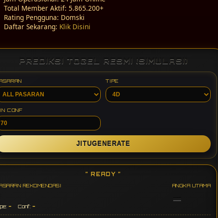
Total Member Aktif: 5.865.200+
Rating Pengguna: Domski
Daftar Sekarang:
Klik Disini
PREDIKSI TOGEL RESMI (SIMULASI)
ASARAN
TIPE
IN CONF
JITU
GENERATE
” READY ”
ASARAN REKOMENDASI
ANGKA UTAMA
-
-
-
pe:
Conf: