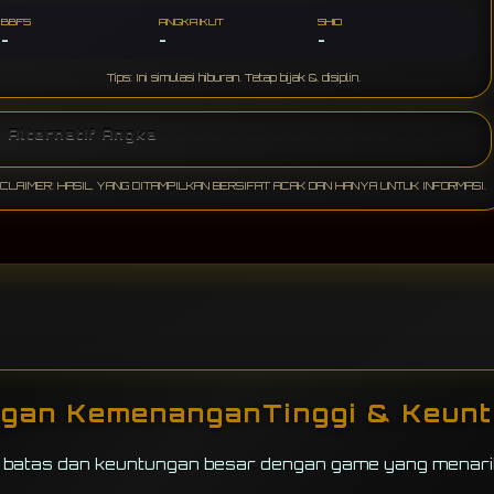
BBFS
ANGKA IKUT
SHIO
-
-
-
Tips: Ini simulasi hiburan. Tetap bijak & disiplin.
 Alternatif Angka
SCLAIMER: HASIL YANG DITAMPILKAN BERSIFAT ACAK DAN HANYA UNTUK INFORMASI.
ngan KemenanganTinggi & Keun
batas dan keuntungan besar dengan game yang menar