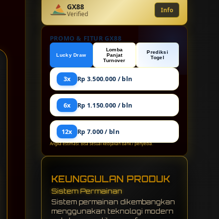
GX88
Info
Verified
PROMO & FITUR GX88
Lomba
Prediksi
Lucky Draw
Panjat
Togel
Turnover
3x
Rp 3.500.000 / bln
6x
Rp 1.150.000 / bln
12x
Rp 7.000 / bln
Angka estimasi. Bisa sesuai kebijakan bank / penyedia.
KEUNGGULAN PRODUK
Sistem Permainan
Sistem permainan dikembangkan
menggunakan teknologi modern