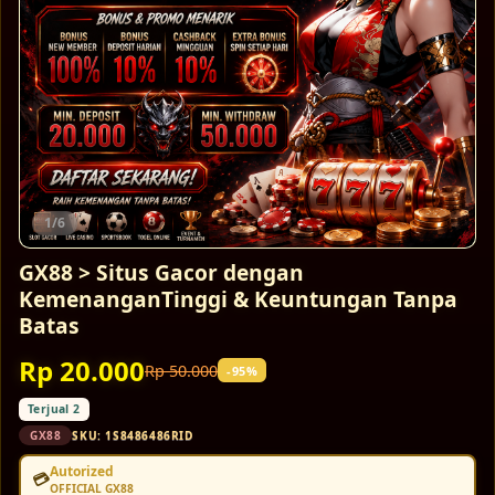
1/6
GX88 > Situs Gacor dengan
KemenanganTinggi & Keuntungan Tanpa
Batas
Rp 20.000
Rp 50.000
-95%
Terjual 2
GX88
SKU:
1S8486486RID
Autorized
💳
OFFICIAL GX88