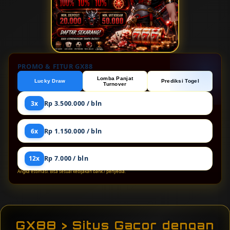
PROMO & FITUR GX88
Lomba Panjat
Lucky Draw
Prediksi Togel
Turnover
3x
Rp 3.500.000 / bln
6x
Rp 1.150.000 / bln
12x
Rp 7.000 / bln
Angka estimasi. Bisa sesuai kebijakan bank / penyedia.
GX88 > Situs Gacor dengan