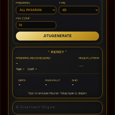
PASARAN
TIPE
MIN CONF
JITU
GENERATE
” READY ”
PASARAN REKOMENDASI
ANGKA UTAMA
-
-
-
-
Tipe:
Conf:
BBFS
ANGKA IKUT
SHIO
-
-
-
Tips: Ini simulasi hiburan. Tetap bijak & disiplin.
3 Alternatif Angka