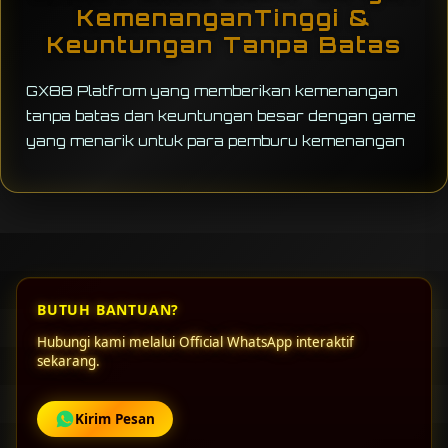
KemenanganTinggi &
Keuntungan Tanpa Batas
GX88 Platfrom yang memberikan kemenangan
tanpa batas dan keuntungan besar dengan game
yang menarik untuk para pemburu kemenangan
BUTUH BANTUAN?
Hubungi kami melalui Official WhatsApp interaktif
sekarang.
Kirim Pesan