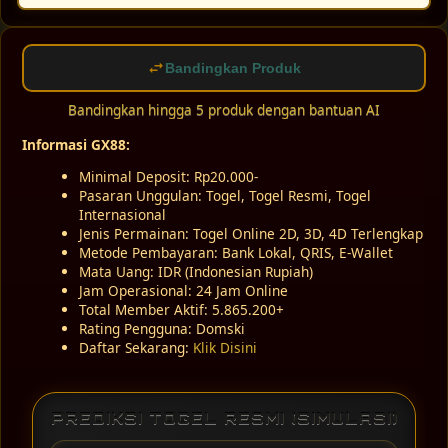
Bandingkan Produk
Bandingkan hingga 5 produk dengan bantuan AI
Informasi GX88:
Minimal Deposit: Rp20.000-
Pasaran Unggulan: Togel, Togel Resmi, Togel
Internasional
Jenis Permainan: Togel Online 2D, 3D, 4D Terlengkap
Metode Pembayaran: Bank Lokal, QRIS, E-Wallet
Mata Uang: IDR (Indonesian Rupiah)
Jam Operasional: 24 Jam Online
Total Member Aktif: 5.865.200+
Rating Pengguna: Domski
Daftar Sekarang:
Klik Disini
PREDIKSI TOGEL RESMI (SIMULASI)