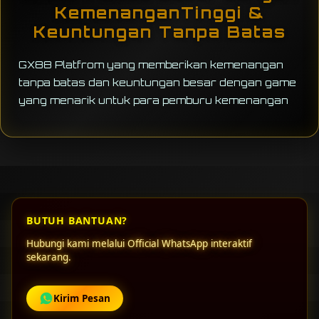
KemenanganTinggi &
Keuntungan Tanpa Batas
GX88 Platfrom yang memberikan kemenangan
tanpa batas dan keuntungan besar dengan game
yang menarik untuk para pemburu kemenangan
BUTUH BANTUAN?
Hubungi kami melalui Official WhatsApp interaktif
sekarang.
Kirim Pesan