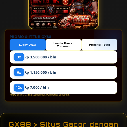
PROMO & FITUR GX88
Lomba Panjat
Lucky Draw
Prediksi Togel
Turnover
3x
Rp 3.500.000 / bln
6x
Rp 1.150.000 / bln
12x
Rp 7.000 / bln
Angka estimasi. Bisa sesuai kebijakan bank / penyedia.
GX88 > Situs Gacor dengan