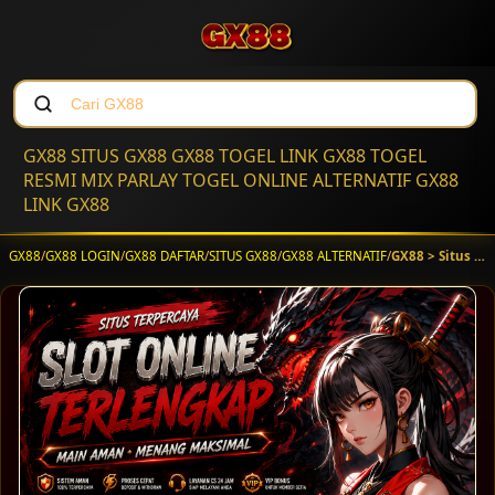
GX88
SITUS GX88
GX88 TOGEL
LINK GX88
TOGEL
RESMI
MIX PARLAY
TOGEL ONLINE
ALTERNATIF GX88
LINK GX88
GX88
/
GX88 LOGIN
/
GX88 DAFTAR
/
SITUS GX88
/
GX88 ALTERNATIF
/
GX88 > Situs Gacor dengan KemenanganTinggi & Keuntungan Tanpa Batas