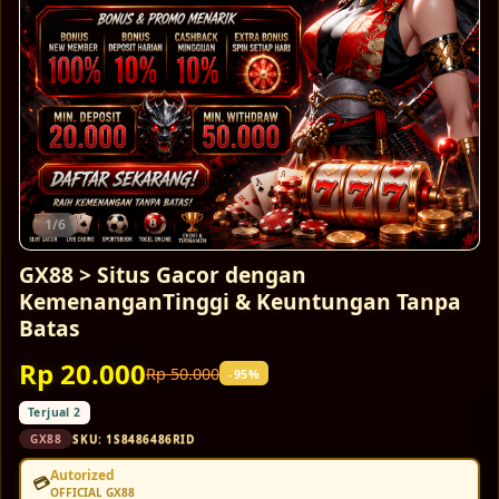
1/6
GX88 > Situs Gacor dengan
KemenanganTinggi & Keuntungan Tanpa
Batas
Rp 20.000
Rp 50.000
-95%
Terjual 2
GX88
SKU:
1S8486486RID
Autorized
💳
OFFICIAL GX88