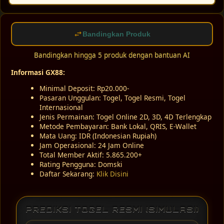
Bandingkan Produk
Bandingkan hingga 5 produk dengan bantuan AI
Informasi GX88:
Minimal Deposit: Rp20.000-
Pasaran Unggulan: Togel, Togel Resmi, Togel
Internasional
Jenis Permainan: Togel Online 2D, 3D, 4D Terlengkap
Metode Pembayaran: Bank Lokal, QRIS, E-Wallet
Mata Uang: IDR (Indonesian Rupiah)
Jam Operasional: 24 Jam Online
Total Member Aktif: 5.865.200+
Rating Pengguna: Domski
Daftar Sekarang:
Klik Disini
PREDIKSI TOGEL RESMI (SIMULASI)