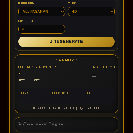
PASARAN
TIPE
MIN CONF
JITU
GENERATE
” READY ”
PASARAN REKOMENDASI
ANGKA UTAMA
-
-
-
-
Tipe:
Conf:
BBFS
ANGKA IKUT
SHIO
-
-
-
Tips: Ini simulasi hiburan. Tetap bijak & disiplin.
3 Alternatif Angka