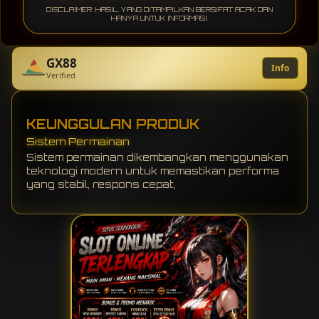
DISCLAIMER: HASIL YANG DITAMPILKAN BERSIFAT ACAK DAN
HANYA UNTUK INFORMASI.
GX88
Info
Verified
KEUNGGULAN PRODUK
Sistem Permainan
Sistem permainan dikembangkan menggunakan
teknologi modern untuk memastikan performa
yang stabil, respons cepat,