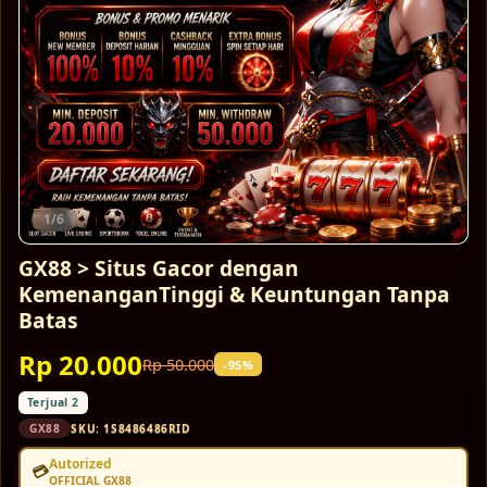
1/6
GX88 > Situs Gacor dengan
KemenanganTinggi & Keuntungan Tanpa
Batas
Rp 20.000
Rp 50.000
-95%
Terjual 2
GX88
SKU:
1S8486486RID
Autorized
💳
OFFICIAL GX88