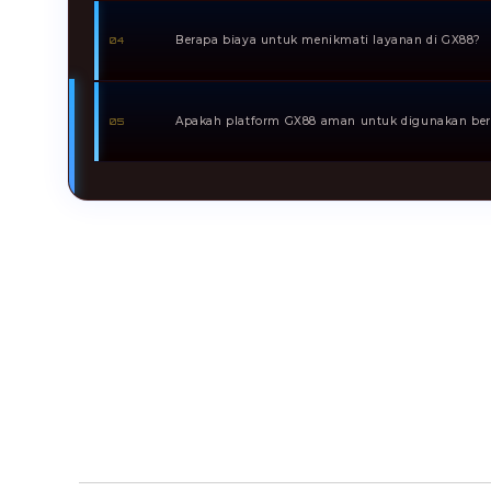
Anda dapat mengakses platform resmi melalui URL ht
wholesale-pack-1kg/.
Berapa biaya untuk menikmati layanan di GX88?
04
Layanan akses premium di GX88 tersedia dengan pena
Apakah platform GX88 aman untuk digunakan be
05
Ya, GX88 mengutamakan sistem yang stabil, perlindun
mendukung pengalaman bermain lebih nyaman.