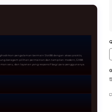
Q
hadirkan pengalaman bermain Slot88 dengan akses praktis,
dukung beragam pilihan permainan dan tampilan modern, GX88
n seru, dan layanan yang responsif bagi para penggunanya.
G
rbagai provider populer dengan akses mudah, tampilan praktis,
 interaktif.