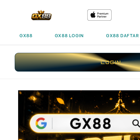
GX88
GX88 LOGIN
GX88 DAFTAR
LOGIN
Skip to
product
information