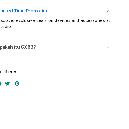
Menjadi
Menjadi
Kunci
Kunci
imited Time Promotion
Kesuksesan
Kesuksesan
iscover exclusive deals on devices and accessories at
Studio!
pakah itu GX88?
Share