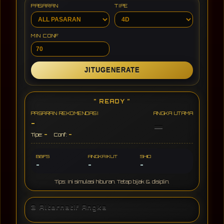
PASARAN
TIPE
MIN CONF
JITU
GENERATE
” READY ”
PASARAN REKOMENDASI
ANGKA UTAMA
-
-
-
-
Tipe:
Conf:
BBFS
ANGKA IKUT
SHIO
-
-
-
Tips: Ini simulasi hiburan. Tetap bijak & disiplin.
3 Alternatif Angka