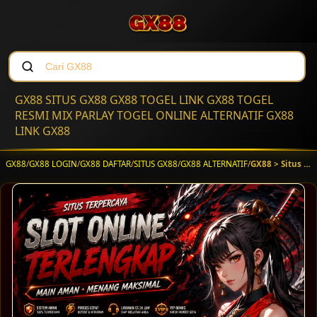
GX88
SITUS GX88
GX88 TOGEL
LINK GX88
TOGEL
RESMI
MIX PARLAY
TOGEL ONLINE
ALTERNATIF GX88
LINK GX88
GX88
/
GX88 LOGIN
/
GX88 DAFTAR
/
SITUS GX88
/
GX88 ALTERNATIF
/
GX88 > Situs Gacor dengan KemenanganTinggi & Keuntungan Tanpa Batas