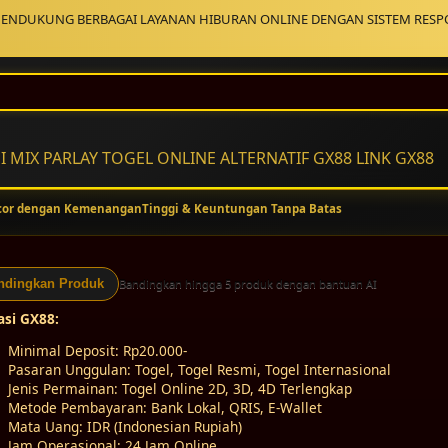
 MENDUKUNG BERBAGAI LAYANAN HIBURAN ONLINE DENGAN SISTEM RES
I
MIX PARLAY
TOGEL ONLINE
ALTERNATIF GX88
LINK GX88
acor dengan KemenanganTinggi & Keuntungan Tanpa Batas
ndingkan Produk
Bandingkan hingga 5 produk dengan bantuan AI
asi GX88:
Minimal Deposit: Rp20.000-
Pasaran Unggulan: Togel, Togel Resmi, Togel Internasional
Jenis Permainan: Togel Online 2D, 3D, 4D Terlengkap
Metode Pembayaran: Bank Lokal, QRIS, E-Wallet
Mata Uang: IDR (Indonesian Rupiah)
Jam Operasional: 24 Jam Online