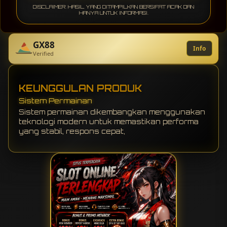
DISCLAIMER: HASIL YANG DITAMPILKAN BERSIFAT ACAK DAN
HANYA UNTUK INFORMASI.
GX88
Info
Verified
KEUNGGULAN PRODUK
Sistem Permainan
Sistem permainan dikembangkan menggunakan
teknologi modern untuk memastikan performa
yang stabil, respons cepat,