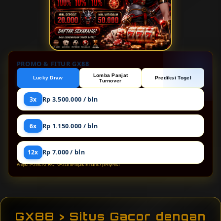
PROMO & FITUR GX88
Lomba Panjat
Lucky Draw
Prediksi Togel
Turnover
3x
Rp 3.500.000 / bln
6x
Rp 1.150.000 / bln
12x
Rp 7.000 / bln
Angka estimasi. Bisa sesuai kebijakan bank / penyedia.
GX88 > Situs Gacor dengan