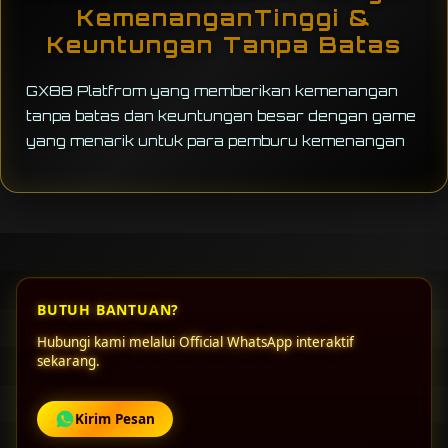
KemenanganTinggi &
Keuntungan Tanpa Batas
GX88 Platfrom yang memberikan kemenangan
tanpa batas dan keuntungan besar dengan game
yang menarik untuk para pemburu kemenangan
BUTUH BANTUAN?
Hubungi kami melalui Official WhatsApp interaktif
sekarang.
Kirim Pesan