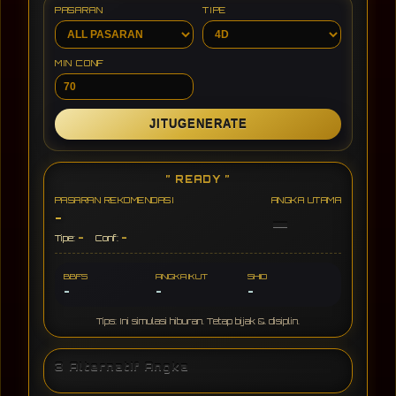
PASARAN
TIPE
MIN CONF
JITU
GENERATE
” READY ”
PASARAN REKOMENDASI
ANGKA UTAMA
-
-
-
-
Tipe:
Conf:
BBFS
ANGKA IKUT
SHIO
-
-
-
Tips: Ini simulasi hiburan. Tetap bijak & disiplin.
3 Alternatif Angka