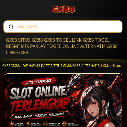
GX88
SITUS GX88
GX88 TOGEL
LINK GX88
TOGEL
RESMI
MIX PARLAY
TOGEL ONLINE
ALTERNATIF GX88
LINK GX88
GX88
/
GX88 LOGIN
/
GX88 DAFTAR
/
SITUS GX88
/
GX88 ALTERNATIF
/
GX88 > Situs Gacor dengan KemenanganTinggi & Keuntungan Tanpa Batas