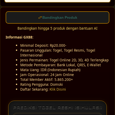
Bandingkan Produk
Bandingkan hingga 5 produk dengan bantuan AI
Informasi GX88:
Minimal Deposit: Rp20.000-
Pasaran Unggulan: Togel, Togel Resmi, Togel
Internasional
Jenis Permainan: Togel Online 2D, 3D, 4D Terlengkap
Metode Pembayaran: Bank Lokal, QRIS, E-Wallet
Mata Uang: IDR (Indonesian Rupiah)
Jam Operasional: 24 Jam Online
Total Member Aktif: 5.865.200+
Rating Pengguna: Domski
Daftar Sekarang:
Klik Disini
PREDIKSI TOGEL RESMI (SIMULASI)