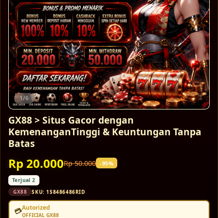
1/6
GX88 > Situs Gacor dengan
KemenanganTinggi & Keuntungan Tanpa
Batas
Rp 20.000
Rp 50.000
-95%
Terjual 2
GX88
SKU:
1S8486486RID
Autorized
💳
OFFICIAL GX88