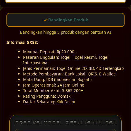
Bandingkan Produk
Bandingkan hingga 5 produk dengan bantuan AI
Informasi GX88:
Minimal Deposit: Rp20.000-
Pasaran Unggulan: Togel, Togel Resmi, Togel
Internasional
Jenis Permainan: Togel Online 2D, 3D, 4D Terlengkap
Metode Pembayaran: Bank Lokal, QRIS, E-Wallet
Mata Uang: IDR (Indonesian Rupiah)
Jam Operasional: 24 Jam Online
Total Member Aktif: 5.865.200+
Rating Pengguna: Domski
Daftar Sekarang:
Klik Disini
PREDIKSI TOGEL RESMI (SIMULASI)