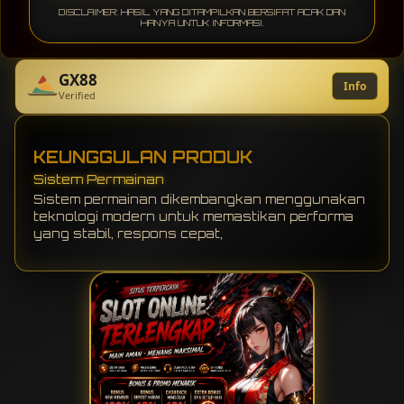
DISCLAIMER: HASIL YANG DITAMPILKAN BERSIFAT ACAK DAN
HANYA UNTUK INFORMASI.
GX88
Info
Verified
KEUNGGULAN PRODUK
Sistem Permainan
Sistem permainan dikembangkan menggunakan
teknologi modern untuk memastikan performa
yang stabil, respons cepat,