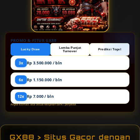
PROMO & FITUR GX88
Lomba Panjat
Lucky Draw
Prediksi Togel
Turnover
3x
Rp 3.500.000 / bln
6x
Rp 1.150.000 / bln
12x
Rp 7.000 / bln
Angka estimasi. Bisa sesuai kebijakan bank / penyedia.
GX88 > Situs Gacor dengan