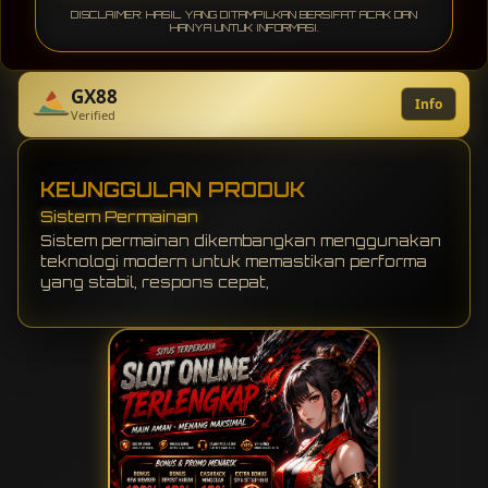
DISCLAIMER: HASIL YANG DITAMPILKAN BERSIFAT ACAK DAN
HANYA UNTUK INFORMASI.
GX88
Info
Verified
KEUNGGULAN PRODUK
Sistem Permainan
Sistem permainan dikembangkan menggunakan
teknologi modern untuk memastikan performa
yang stabil, respons cepat,