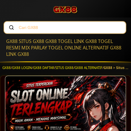
GX88
SITUS GX88
GX88 TOGEL
LINK GX88
TOGEL
RESMI
MIX PARLAY
TOGEL ONLINE
ALTERNATIF GX88
LINK GX88
GX88
/
GX88 LOGIN
/
GX88 DAFTAR
/
SITUS GX88
/
GX88 ALTERNATIF
/
GX88 > Situs Gacor dengan KemenanganTinggi & Keuntungan Tanpa Batas