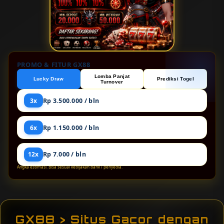
PROMO & FITUR GX88
Lomba Panjat
Lucky Draw
Prediksi Togel
Turnover
3x
Rp 3.500.000 / bln
6x
Rp 1.150.000 / bln
12x
Rp 7.000 / bln
Angka estimasi. Bisa sesuai kebijakan bank / penyedia.
GX88 > Situs Gacor dengan