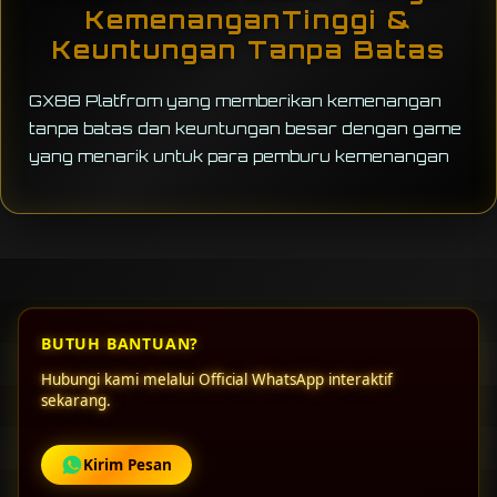
KemenanganTinggi &
Keuntungan Tanpa Batas
GX88 Platfrom yang memberikan kemenangan
tanpa batas dan keuntungan besar dengan game
yang menarik untuk para pemburu kemenangan
BUTUH BANTUAN?
Hubungi kami melalui Official WhatsApp interaktif
sekarang.
Kirim Pesan