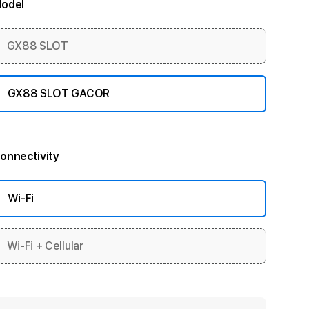
odel
More information
GX88 SLOT
GX88 SLOT GACOR
onnectivity
More information
Wi-Fi
Wi-Fi + Cellular