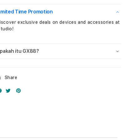
Menjadi
Menjadi
Kunci
Kunci
imited Time Promotion
Kesuksesan
Kesuksesan
iscover exclusive deals on devices and accessories at
Studio!
pakah itu GX88?
Share