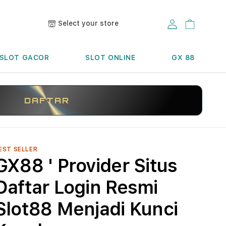
Select your store
Log in
Cart
SLOT GACOR
SLOT ONLINE
GX 88
DAFTAR
EST SELLER
GX88 ' Provider Situs
Daftar Login Resmi
Slot88 Menjadi Kunci