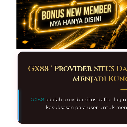
Open
media
1
in
GX88 ' Provider Situs D
modal
Menjadi Kun
GX88
adalah provider situs daftar logi
kesuksesan para user untuk me