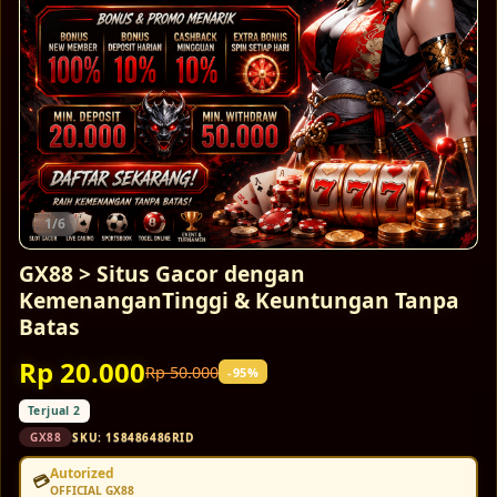
1/6
GX88 > Situs Gacor dengan
KemenanganTinggi & Keuntungan Tanpa
Batas
Rp 20.000
Rp 50.000
-95%
Terjual 2
GX88
SKU:
1S8486486RID
Autorized
💳
OFFICIAL GX88