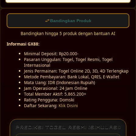
Bandingkan Produk
Bandingkan hingga 5 produk dengan bantuan AI
Informasi GX88:
Minimal Deposit: Rp20.000-
Pasaran Unggulan: Togel, Togel Resmi, Togel
Internasional
Jenis Permainan: Togel Online 2D, 3D, 4D Terlengkap
Metode Pembayaran: Bank Lokal, QRIS, E-Wallet
Mata Uang: IDR (Indonesian Rupiah)
Jam Operasional: 24 Jam Online
Total Member Aktif: 5.865.200+
Rating Pengguna: Domski
Daftar Sekarang:
Klik Disini
PREDIKSI TOGEL RESMI (SIMULASI)