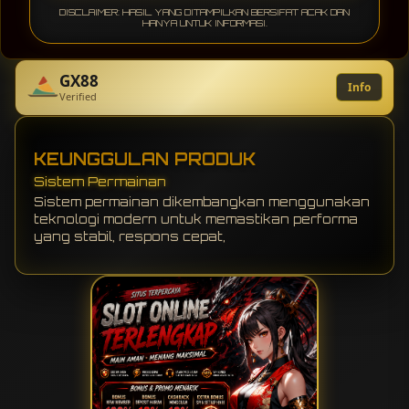
DISCLAIMER: HASIL YANG DITAMPILKAN BERSIFAT ACAK DAN
HANYA UNTUK INFORMASI.
GX88
Info
Verified
KEUNGGULAN PRODUK
Sistem Permainan
Sistem permainan dikembangkan menggunakan
teknologi modern untuk memastikan performa
yang stabil, respons cepat,