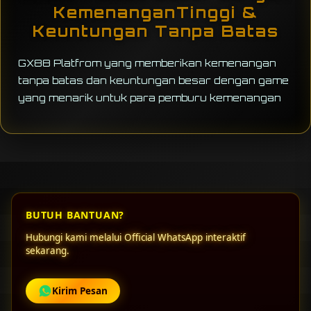
KemenanganTinggi &
Keuntungan Tanpa Batas
GX88 Platfrom yang memberikan kemenangan
tanpa batas dan keuntungan besar dengan game
yang menarik untuk para pemburu kemenangan
BUTUH BANTUAN?
Hubungi kami melalui Official WhatsApp interaktif
sekarang.
Kirim Pesan