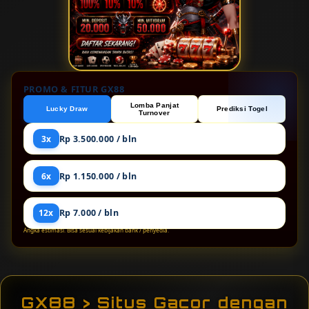
PROMO & FITUR GX88
Lomba Panjat
Lucky Draw
Prediksi Togel
Turnover
3x
Rp 3.500.000 / bln
6x
Rp 1.150.000 / bln
12x
Rp 7.000 / bln
Angka estimasi. Bisa sesuai kebijakan bank / penyedia.
GX88 > Situs Gacor dengan