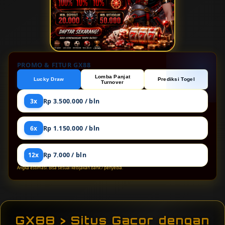
PROMO & FITUR GX88
Lomba Panjat
Lucky Draw
Prediksi Togel
Turnover
3x
Rp 3.500.000 / bln
6x
Rp 1.150.000 / bln
12x
Rp 7.000 / bln
Angka estimasi. Bisa sesuai kebijakan bank / penyedia.
GX88 > Situs Gacor dengan