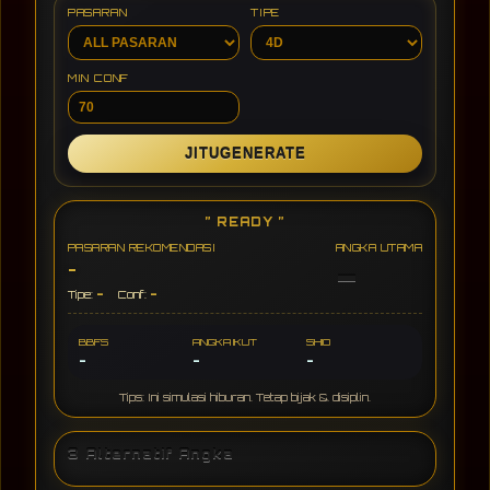
PASARAN
TIPE
MIN CONF
JITU
GENERATE
” READY ”
PASARAN REKOMENDASI
ANGKA UTAMA
-
-
-
-
Tipe:
Conf:
BBFS
ANGKA IKUT
SHIO
-
-
-
Tips: Ini simulasi hiburan. Tetap bijak & disiplin.
3 Alternatif Angka