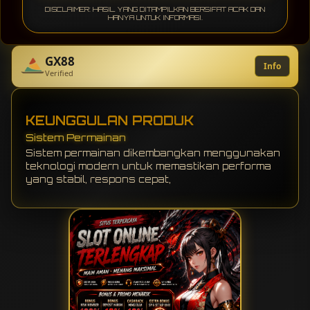
DISCLAIMER: HASIL YANG DITAMPILKAN BERSIFAT ACAK DAN
HANYA UNTUK INFORMASI.
GX88
Info
Verified
KEUNGGULAN PRODUK
Sistem Permainan
Sistem permainan dikembangkan menggunakan
teknologi modern untuk memastikan performa
yang stabil, respons cepat,