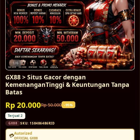
1/6
GX88 > Situs Gacor dengan
KemenanganTinggi & Keuntungan Tanpa
Batas
Rp 20.000
Rp 50.000
-95%
Terjual 2
GX88
SKU:
1S8486486RID
Autorized
💳
OFFICIAL GX88