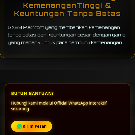
KemenanganTinggi &
Keuntungan Tanpa Batas
GX88 Platfrom yang memberikan kemenangan
tanpa batas dan keuntungan besar dengan game
yang menarik untuk para pemburu kemenangan
BUTUH BANTUAN?
Hubungi kami melalui Official WhatsApp interaktif
sekarang.
Kirim Pesan