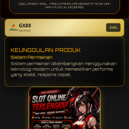
DISCLAIMER: HASIL YANG DITAMPILKAN BERSIFAT ACAK DAN
HANYA UNTUK INFORMASI.
GX88
Info
Verified
KEUNGGULAN PRODUK
Sistem Permainan
Sistem permainan dikembangkan menggunakan
teknologi modern untuk memastikan performa
yang stabil, respons cepat,