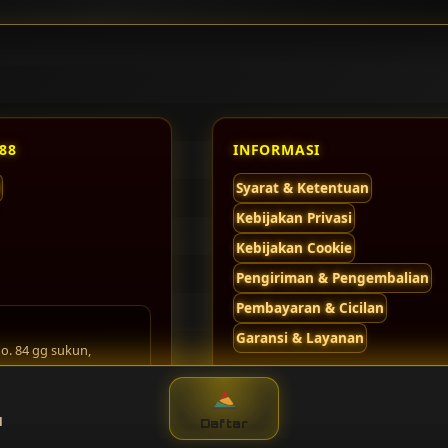
88
INFORMASI
Syarat & Ketentuan
Kebijakan Privasi
Kebijakan Cookie
Pengiriman & Pengembalian
Pembayaran & Cicilan
Garansi & Layanan
No. 84 gg sukun,
at 25365
M
Daftar