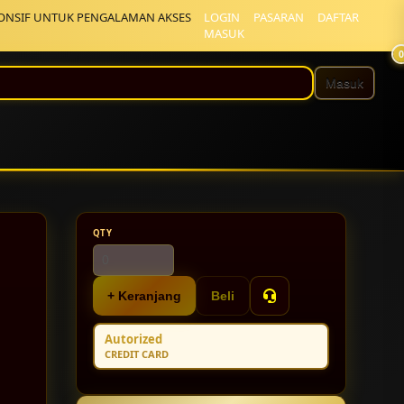
PONSIF UNTUK PENGALAMAN AKSES
LOGIN
PASARAN
DAFTAR
MASUK
0
Masuk
QTY
+ Keranjang
Beli
Autorized
CREDIT CARD