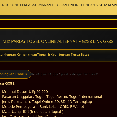
 MENDUKUNG BERBAGAI LAYANAN HIBURAN ONLINE DENGAN SISTEM RES
I
MIX PARLAY
TOGEL ONLINE
ALTERNATIF GX88
LINK GX88
acor dengan KemenanganTinggi & Keuntungan Tanpa Batas
ndingkan Produk
Bandingkan hingga 5 produk dengan bantuan AI
asi GX88:
Minimal Deposit: Rp20.000-
Pasaran Unggulan: Togel, Togel Resmi, Togel Internasional
Jenis Permainan: Togel Online 2D, 3D, 4D Terlengkap
Metode Pembayaran: Bank Lokal, QRIS, E-Wallet
Mata Uang: IDR (Indonesian Rupiah)
Jam Operasional: 24 Jam Online