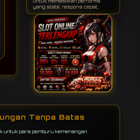
untuk memastikan performa
yang stabil, respons cepat,
tungan Tanpa Batas
ik untuk para pemburu kemenangan