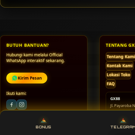
BUTUH BANTUAN?
TENTANG GX
Hubungi kami melalui Official
Tentang Kami
WhatsApp interaktif sekarang.
Kontak Kami
Lokasi Toko
Kirim Pesan
FAQ
Ikuti kami:
GX88
Jl. Payaroba 
Sumatera Bar
BONUS
TELEGRA