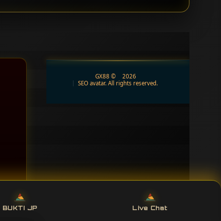
GX88 ©
2026
SEO avatar. All rights reserved.
BUKTI JP
Live Chat