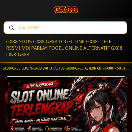
GX88
SITUS GX88
GX88 TOGEL
LINK GX88
TOGEL
RESMI
MIX PARLAY
TOGEL ONLINE
ALTERNATIF GX88
LINK GX88
GX88
/
GX88 LOGIN
/
GX88 DAFTAR
/
SITUS GX88
/
GX88 ALTERNATIF
/
GX88 > Situs Gacor dengan KemenanganTinggi & Keuntungan Tanpa Batas