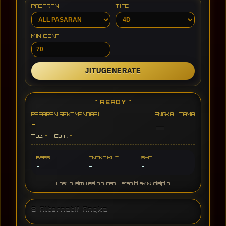
PASARAN
TIPE
MIN CONF
JITU
GENERATE
” READY ”
PASARAN REKOMENDASI
ANGKA UTAMA
-
-
-
-
Tipe:
Conf:
BBFS
ANGKA IKUT
SHIO
-
-
-
Tips: Ini simulasi hiburan. Tetap bijak & disiplin.
3 Alternatif Angka