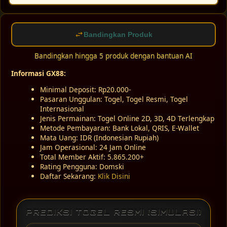
Bandingkan Produk
Bandingkan hingga 5 produk dengan bantuan AI
Informasi GX88:
Minimal Deposit: Rp20.000-
Pasaran Unggulan: Togel, Togel Resmi, Togel
Internasional
Jenis Permainan: Togel Online 2D, 3D, 4D Terlengkap
Metode Pembayaran: Bank Lokal, QRIS, E-Wallet
Mata Uang: IDR (Indonesian Rupiah)
Jam Operasional: 24 Jam Online
Total Member Aktif: 5.865.200+
Rating Pengguna: Domski
Daftar Sekarang:
Klik Disini
PREDIKSI TOGEL RESMI (SIMULASI)