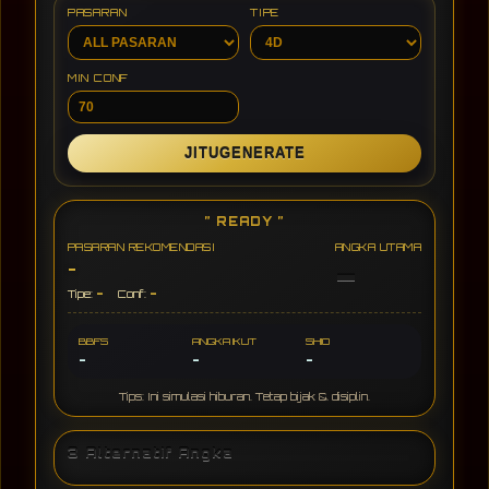
PASARAN
TIPE
MIN CONF
JITU
GENERATE
” READY ”
PASARAN REKOMENDASI
ANGKA UTAMA
-
-
-
-
Tipe:
Conf:
BBFS
ANGKA IKUT
SHIO
-
-
-
Tips: Ini simulasi hiburan. Tetap bijak & disiplin.
3 Alternatif Angka