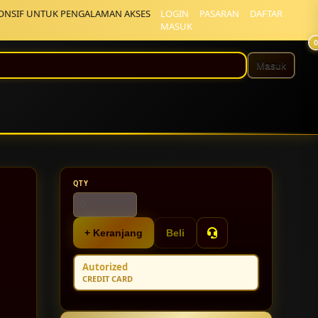
PONSIF UNTUK PENGALAMAN AKSES
LOGIN
PASARAN
DAFTAR
MASUK
0
Masuk
QTY
+ Keranjang
Beli
Autorized
CREDIT CARD