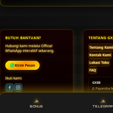
BUTUH BANTUAN?
TENTANG GX
Hubungi kami melalui Official
Tentang Kami
WhatsApp interaktif sekarang.
Kontak Kami
Lokasi Toko
Kirim Pesan
FAQ
Ikuti kami:
GX88
Jl. Payaroba 
Sumatera Bar
BONUS
TELEGRA