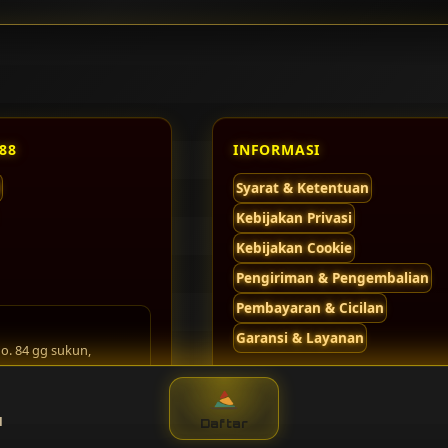
88
INFORMASI
Syarat & Ketentuan
Kebijakan Privasi
Kebijakan Cookie
Pengiriman & Pengembalian
Pembayaran & Cicilan
Garansi & Layanan
No. 84 gg sukun,
at 25365
M
Daftar