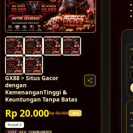
P
M
GX88 > Situs Gacor
dengan
KemenanganTinggi &
Keuntungan Tanpa Batas
Rp 20.000
Rp 50.000
-95%
P
-
Terjual 2
Ti
GX88
SKU:
1S8486486RID