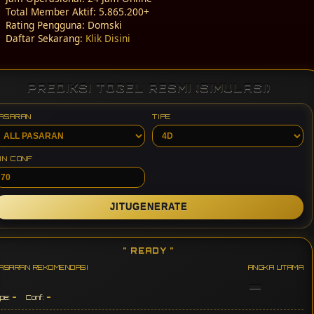
Total Member Aktif: 5.865.200+
Rating Pengguna: Domski
Daftar Sekarang:
Klik Disini
PREDIKSI TOGEL RESMI (SIMULASI)
ASARAN
TIPE
IN CONF
JITU
GENERATE
” READY ”
ASARAN REKOMENDASI
ANGKA UTAMA
-
-
-
pe:
Conf: