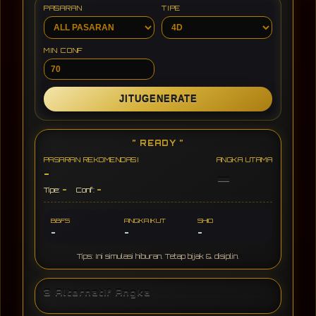
PASARAN
TIPE
MIN CONF
JITU
GENERATE
” READY ”
PASARAN REKOMENDASI
ANGKA UTAMA
-
-
-
-
Tipe:
Conf:
BBFS
ANGKA IKUT
SHIO
-
-
-
Tips: Ini simulasi hiburan. Tetap bijak & disiplin.
3 Alternatif Angka