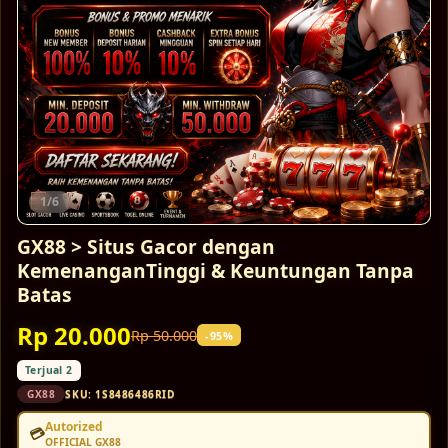
1/6
GX88 > Situs Gacor dengan
KemenanganTinggi & Keuntungan Tanpa
Batas
Rp 20.000
Rp 50.000
-95%
Terjual 2
GX88
SKU:
1S8486486RID
Autorized
💳
OFFICIAL GX88