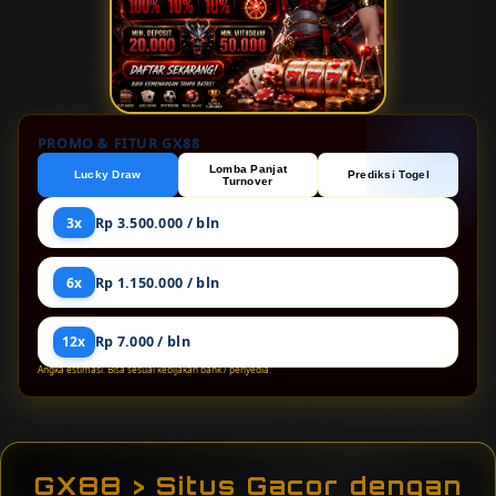
PROMO & FITUR GX88
Lomba Panjat
Lucky Draw
Prediksi Togel
Turnover
3x
Rp 3.500.000 / bln
6x
Rp 1.150.000 / bln
12x
Rp 7.000 / bln
Angka estimasi. Bisa sesuai kebijakan bank / penyedia.
GX88 > Situs Gacor dengan