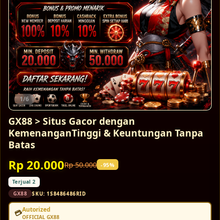
1/6
GX88 > Situs Gacor dengan
KemenanganTinggi & Keuntungan Tanpa
Batas
Rp 20.000
Rp 50.000
-95%
Terjual 2
GX88
SKU:
1S8486486RID
Autorized
💳
OFFICIAL GX88