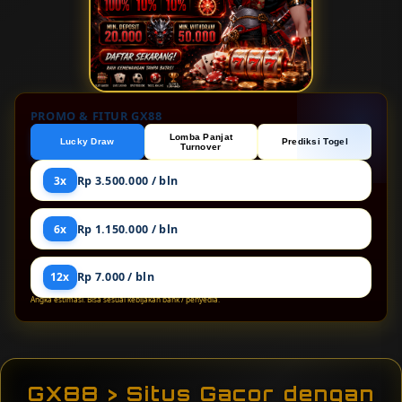
PROMO & FITUR GX88
Lomba Panjat
Lucky Draw
Prediksi Togel
Turnover
3x
Rp 3.500.000 / bln
6x
Rp 1.150.000 / bln
12x
Rp 7.000 / bln
Angka estimasi. Bisa sesuai kebijakan bank / penyedia.
GX88 > Situs Gacor dengan