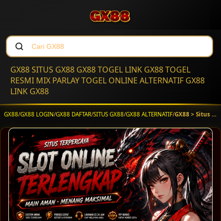
GX88
SITUS GX88
GX88 TOGEL
LINK GX88
TOGEL
RESMI
MIX PARLAY
TOGEL ONLINE
ALTERNATIF GX88
LINK GX88
GX88
/
GX88 LOGIN
/
GX88 DAFTAR
/
SITUS GX88
/
GX88 ALTERNATIF
/
GX88 > Situs Gacor dengan KemenanganTinggi & Keuntungan Tanpa Batas