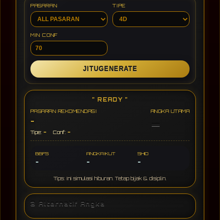
PASARAN
TIPE
MIN CONF
JITU
GENERATE
” READY ”
PASARAN REKOMENDASI
ANGKA UTAMA
-
-
-
-
Tipe:
Conf:
BBFS
ANGKA IKUT
SHIO
-
-
-
Tips: Ini simulasi hiburan. Tetap bijak & disiplin.
3 Alternatif Angka