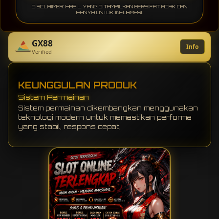
DISCLAIMER: HASIL YANG DITAMPILKAN BERSIFAT ACAK DAN
HANYA UNTUK INFORMASI.
GX88
Info
Verified
KEUNGGULAN PRODUK
Sistem Permainan
Sistem permainan dikembangkan menggunakan
teknologi modern untuk memastikan performa
yang stabil, respons cepat,