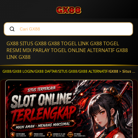
GX88
SITUS GX88
GX88 TOGEL
LINK GX88
TOGEL
RESMI
MIX PARLAY
TOGEL ONLINE
ALTERNATIF GX88
LINK GX88
GX88
/
GX88 LOGIN
/
GX88 DAFTAR
/
SITUS GX88
/
GX88 ALTERNATIF
/
GX88 > Situs Gacor dengan KemenanganTinggi & Keuntungan Tanpa Batas