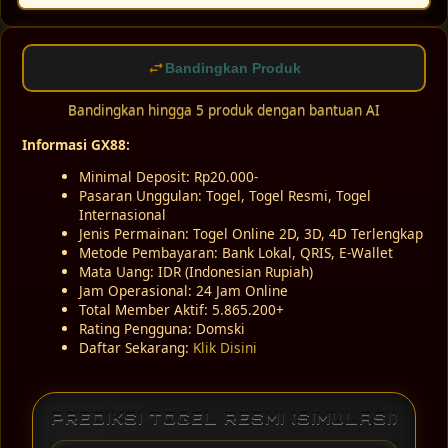
Bandingkan Produk
Bandingkan hingga 5 produk dengan bantuan AI
Informasi GX88:
Minimal Deposit: Rp20.000-
Pasaran Unggulan: Togel, Togel Resmi, Togel
Internasional
Jenis Permainan: Togel Online 2D, 3D, 4D Terlengkap
Metode Pembayaran: Bank Lokal, QRIS, E-Wallet
Mata Uang: IDR (Indonesian Rupiah)
Jam Operasional: 24 Jam Online
Total Member Aktif: 5.865.200+
Rating Pengguna: Domski
Daftar Sekarang:
Klik Disini
PREDIKSI TOGEL RESMI (SIMULASI)