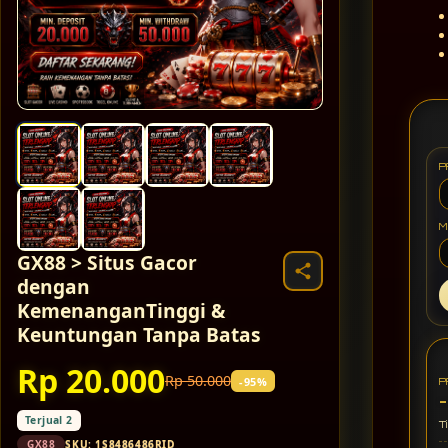
P
M
GX88 > Situs Gacor
dengan
KemenanganTinggi &
Keuntungan Tanpa Batas
Rp 20.000
Rp 50.000
-95%
P
-
Terjual 2
Ti
GX88
SKU:
1S8486486RID