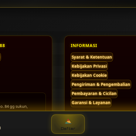
88
INFORMASI
Syarat & Ketentuan
Kebijakan Privasi
Kebijakan Cookie
Pengiriman & Pengembalian
Pembayaran & Cicilan
Garansi & Layanan
No. 84 gg sukun,
at 25365
M
Daftar