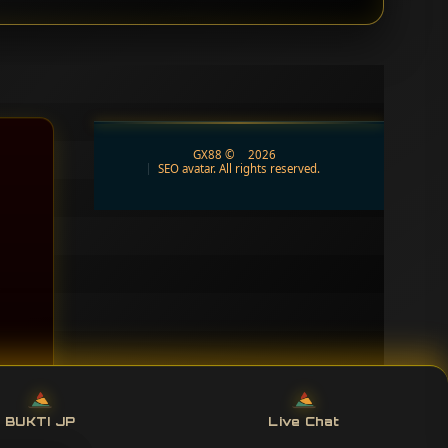
GX88 ©
2026
SEO avatar. All rights reserved.
BUKTI JP
Live Chat