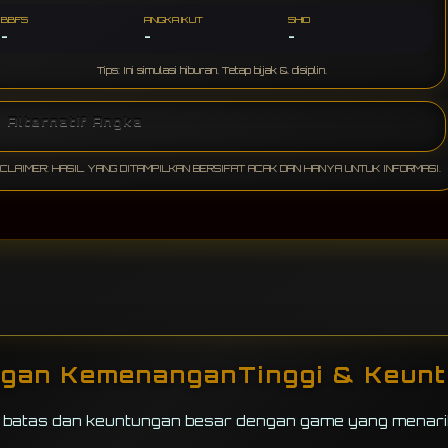
BBFS
ANGKA IKUT
SHIO
-
-
-
Tips: Ini simulasi hiburan. Tetap bijak & disiplin.
 Alternatif Angka
SCLAIMER: HASIL YANG DITAMPILKAN BERSIFAT ACAK DAN HANYA UNTUK INFORMASI.
ngan KemenanganTinggi & Keun
batas dan keuntungan besar dengan game yang menar