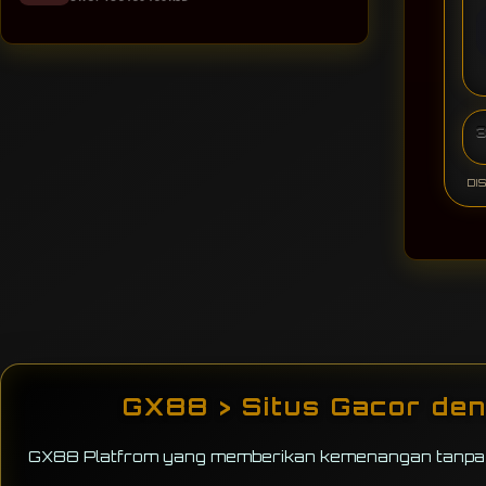
3
DI
GX88 > Situs Gacor de
GX88 Platfrom yang memberikan kemenangan tanpa 