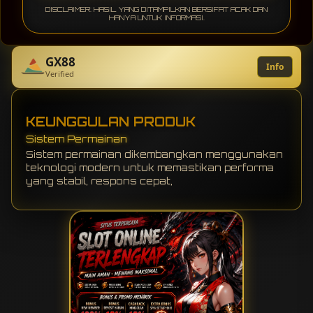
DISCLAIMER: HASIL YANG DITAMPILKAN BERSIFAT ACAK DAN
HANYA UNTUK INFORMASI.
GX88
Info
Verified
KEUNGGULAN PRODUK
Sistem Permainan
Sistem permainan dikembangkan menggunakan
teknologi modern untuk memastikan performa
yang stabil, respons cepat,