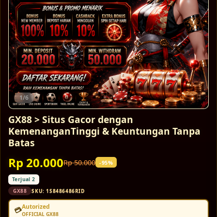
1/6
GX88 > Situs Gacor dengan
KemenanganTinggi & Keuntungan Tanpa
Batas
Rp 20.000
Rp 50.000
-95%
Terjual 2
GX88
SKU:
1S8486486RID
Autorized
💳
OFFICIAL GX88