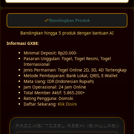
Bandingkan Produk
Bandingkan hingga 5 produk dengan bantuan AI
Informasi GX88:
Minimal Deposit: Rp20.000-
Pasaran Unggulan: Togel, Togel Resmi, Togel
Internasional
Jenis Permainan: Togel Online 2D, 3D, 4D Terlengkap
Metode Pembayaran: Bank Lokal, QRIS, E-Wallet
Mata Uang: IDR (Indonesian Rupiah)
Jam Operasional: 24 Jam Online
Total Member Aktif: 5.865.200+
Rating Pengguna: Domski
Daftar Sekarang:
Klik Disini
PREDIKSI TOGEL RESMI (SIMULASI)