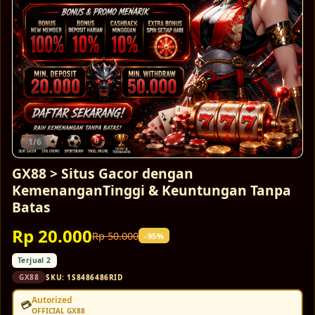
1/6
GX88 > Situs Gacor dengan
KemenanganTinggi & Keuntungan Tanpa
Batas
Rp 20.000
Rp 50.000
-95%
Terjual 2
GX88
SKU:
1S8486486RID
Autorized
💳
OFFICIAL GX88