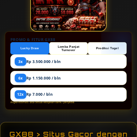
PROMO & FITUR GX88
Lomba Panjat
Lucky Draw
Prediksi Togel
Turnover
3x
Rp 3.500.000 / bln
6x
Rp 1.150.000 / bln
12x
Rp 7.000 / bln
Angka estimasi. Bisa sesuai kebijakan bank / penyedia.
GX88 > Situs Gacor dengan