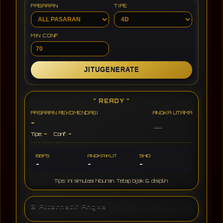
PASARAN
TIPE
MIN CONF
JITU
GENERATE
” READY ”
PASARAN REKOMENDASI
ANGKA UTAMA
-
-
-
-
Tipe:
Conf:
BBFS
ANGKA IKUT
SHIO
-
-
-
Tips: Ini simulasi hiburan. Tetap bijak & disiplin.
3 Alternatif Angka