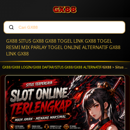
GX88
SITUS GX88
GX88 TOGEL
LINK GX88
TOGEL
RESMI
MIX PARLAY
TOGEL ONLINE
ALTERNATIF GX88
LINK GX88
GX88
/
GX88 LOGIN
/
GX88 DAFTAR
/
SITUS GX88
/
GX88 ALTERNATIF
/
GX88 > Situs Gacor dengan KemenanganTinggi & Keuntungan Tanpa Batas