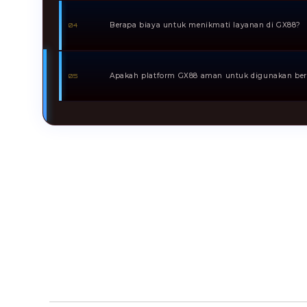
Anda dapat mengakses platform resmi melalui URL ht
wholesale-pack-1kg/.
Berapa biaya untuk menikmati layanan di GX88?
04
Layanan akses premium di GX88 tersedia dengan pena
Apakah platform GX88 aman untuk digunakan be
05
Ya, GX88 mengutamakan sistem yang stabil, perlindun
mendukung pengalaman bermain lebih nyaman.