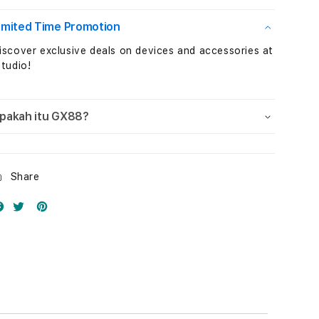
Menjadi
Menjadi
Kunci
Kunci
imited Time Promotion
Kesuksesan
Kesuksesan
iscover exclusive deals on devices and accessories at
Studio!
pakah itu GX88?
Share