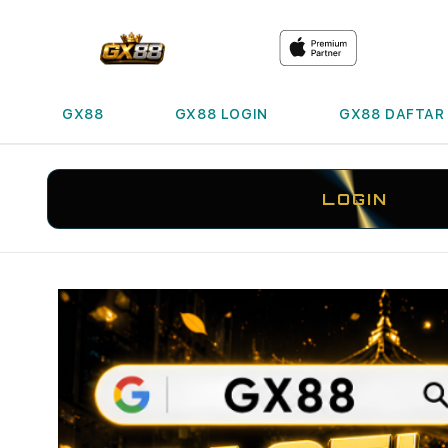
GX88
GX88 LOGIN
GX88 DAFTAR
LOGIN
Skip to
product
information