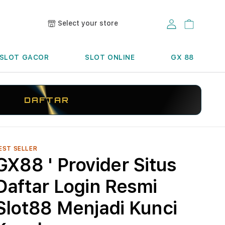
Select your store
Log in
Cart
SLOT GACOR
SLOT ONLINE
GX 88
DAFTAR
EST SELLER
GX88 ' Provider Situs
Daftar Login Resmi
Slot88 Menjadi Kunci