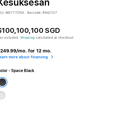
Kesuksesan
KU:
MDYT7ZP/A
Barcode:
8842727
$100,100,100 SGD
ax included.
Shipping
calculated at checkout.
r
249.99
/mo. for 12 mo.
earn more about financing
olor
- Space Black